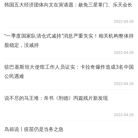
韩国五大经济团体向文在寅请愿：赦免三星掌门、乐天会长
2022-04-26
“一季度国家队清仓式减持”消息严重失实！相关机构整体持
股稳定，没减持
2022-04-26
驻巴基斯坦大使馆工作人员证实：卡拉奇爆炸造成3名中国
公民遇难
2022-04-26
说不尽的马王堆：帛书《刑德》丙篇残片新发现
2022-04-26
岛叔说丨疫苗仍是当务之急