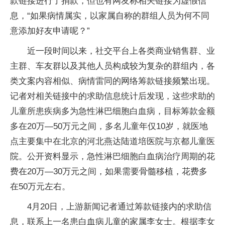
款链接进行了捐款，但也有网友称相关链接为虚假信
息，“如果病情属实，以家属自称的群组人员为何不同
意添加好友申请呢？”
近一段时间以来，社交平台上各类商业销售群、业
主群、车友群以及其他人员构成较为复杂的群组内，各
类文案内容相似、病情雷同的网络筹款链接频繁出现。
记者对相关链接中的求助信息统计后发现，这些求助的
儿童所患疾病多为急性淋巴细胞白血病，目标筹款金额
多在20万—50万元之间，多名儿童年仅10岁，就医地
点主要集中在北京的河北燕达陆道培医院与京都儿童医
院。公开资料显示，急性淋巴细胞白血病治疗周期的花
费在20万—30万元之间，如果需要骨髓移植，花费多
在50万元左右。
4月20日，上游新闻记者通过筹款链接内的求助信
息，联系上一名患白血病儿童的家属李女士。根据李女