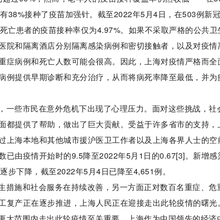
38%接种了疫苗加强针。截至2022年5月4日，在503例新
死亡患者的疫苗接种率仅为4.97%。如果不采取严格的公共卫
医院和隔离酒店分别隔离感染病例和密切接触者，以及对疫情
重症病例和死亡人数可能会很高。因此，上海对疫情严格而全
病例提供早期诊断和充分治疗，从而将病死率降至最低，并为
，一些市民在意外危机下出现了心理压力。面对这些挑战，社
面都提供了帮助，做出了巨大贡献。受益于许多省市的支持，
过上海本地和其他城市援沪医卫工作者以及上海各界人士的空
疫情开始时的9.5降至2022年5月1日的0.67[3]。新增感
始逐步下降，截至2022年5月4日已降至4,651例。
生措施和社会服务在持续改善，另一方面正对数百名重症、危
工复产正在逐步推进，上海人民正在迎接走出此轮疫情的曙光
更大范围内走出此轮疫情至关重要。上海作为中国领先的经济