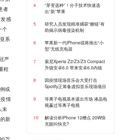
4
“芽变选种”！分子技术快速选
患者
出“新”苹果
新发感
5
研究人员发现精准捕获“糖链”有
一个
助揭示病毒侵染机制
小亚系
6
苹果新一代iPhone或将推出“小
型”无线充电器
新冠严
7
索尼Xperia Z2/Z3/Z3 Compact
升级安卓6.0 带来安卓6.0内核
重程
8
因疫情现场音乐会大受打击
Spotify正筹备虚拟音乐现场项目
病例或
波疫情
9
等离子电视基本退出市场 液晶电
视赢过等离子电视
人未
10
解读分析iPhone 12槽点 20W快
%的新
充能叫快充?
80万