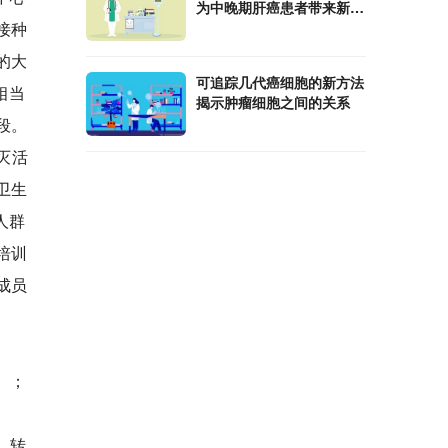
为中晚期肝癌患者带来新机
接种
会
的大
可追踪几代癌细胞的新方法
相当
揭示肿瘤细胞之间的关系
段。
灭活
卫生
人群
培训
成员
）；
，转