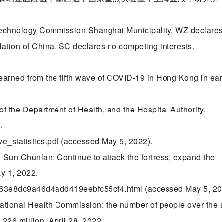
Technology Commission Shanghai Municipality. WZ declare
ation of China. SC declares no competing interests.
earned from the fifth wave of COVID-19 in Hong Kong in ear
of the Department of Health, and the Hospital Authority.
.
e_statistics.pdf (accessed May 5, 2022).
Sun Chunlan: Continue to attack the fortress, expand the
ay 1, 2022.
9c63e8dc9a46d4add419eebfc55cf4.html (accessed May 5, 20
ational Health Commission: the number of people over the
226 million. April 28, 2022.