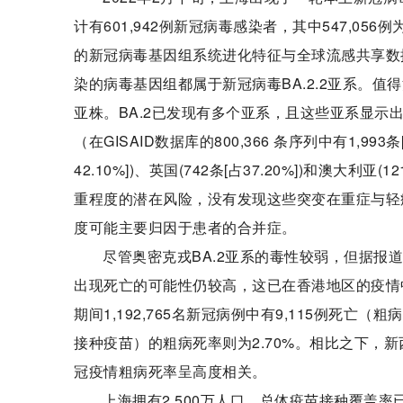
计有601,942例新冠病毒感染者，其中547,05
的新冠病毒基因组系统进化特征与全球流感共享数据
染的病毒基因组都属于新冠病毒BA.2.2亚系。值得注
亚株。BA.2已发现有多个亚系，且这些亚系显示出
（在GISAID数据库的800,366 条序列中有1,9
42.10%])、英国(742条[占37.20%])和澳大利
重程度的潜在风险，没有发现这些突变在重症与轻
度可能主要归因于患者的合并症。
尽管奥密克戎BA.2亚系的毒性较弱，但据报
出现死亡的可能性仍较高，这已在香港地区的疫情中
期间1,192,765名新冠病例中有9,115例死亡（粗
接种疫苗）的粗病死率则为2.70%。相比之下，新
冠疫情粗病死率呈高度相关。
上海拥有2,500万人口，总体疫苗接种覆盖率