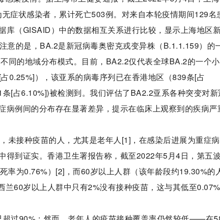
6例为无症状感染者，累计死亡503例。对来自本轮疫情期间129名
库（GISAID）中的数据相互关系进行比较，显示上海地区
意的是，BA.2是新冠病毒奥密克戎变异株（B.1.1.159）的
不同的地域分布模式。目前，BA2.2仅代表全球BA.2的一个
93条[占0.25%]），该亚系的病毒序列已在香港地区（839条[占
亚(121条[占6.10%])被检测到。我们评估了BA2.2亚系各种突变对
症病例间的分布存在显著差异，提示在临床上观察到的疾病严
道，未接种疫苗的人，尤其是老年人[1]，在感染后进展为重症
得到证实。香港卫生署报告称，截至2022年5月4日，第五
病死率为0.76%）[2]，而60岁以上人群（该年龄段约19.30%的
西兰60岁以上人群中只有2%没有接种疫苗，这与其低至0.07
已超过90%；然而，老年人的疫苗接种覆盖率仍然较低——在5