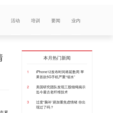
活动
培训
要闻
业内
情
本月热门新闻
1
iPhone12发布时间将延数周 苹
果首款5G手机严重“缩水”
2
美国研究团队发现三股细绳揭示
迄今最古老纤维技术
3
过度“脑补”易加重焦虑情绪 你出
现过了吗？
海市累