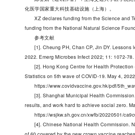
化医学国家重大科技基础设施（上海）。
XZ declares funding from the Science and 
funding from the National Natural Science Found
参考文献
[1]. Cheung PH, Chan CP, Jin DY. Lessons l
2022. Emerg Microbes Infect 2022; 11: 1072-78.
[2]. Hong Kong Centre for Health Protection 
Statistics on 5th wave of COVID-19. May 4, 2022
https://www.covidvaccine.gov.hk/pdf/5th_wav
[3]. Shanghai Municipal Health Commission. 
results, and work hard to achieve social zero. M
https://wsjkw.sh.gov.cn/xwfb/20220501/ca
[4]. Chinese National Health Commission. N
of 60 covered by the new crown vaccine reaches 