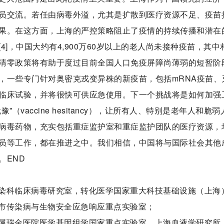
员交流。若任由病毒外溢，尤其是扩散到医疗资源不足、疫苗
果。在这方面，上海的严控策略阻止了疫情的持续传播和潜在
]，中国大约有4,900万60岁以上的老人尚未接种疫苗，其中
清零政策将有助于度过目前全国人口免疫屏障尚薄弱的短暂阶
，一些专门针对奥密克戎变异株的新疫苗，包括mRNA疫苗、
临床试验，并将很快可供应急使用。下一个挑战将是如何加强
vaccine hesitancy），让所有人、特别是老年人和脆弱
病毒药物，充实包括重症监护室和重症监护团队的医疗资源，
员等工作，都在推进之中。我们相信，中国将与国际社会其他
。END
染科临床病毒研究室，转化医学国家重大科技基础设施（上海
市传染病与生物安全应急响应重点实验室；
属瑞金医院医学基因组学国家重点实验室，上海血液学研究所