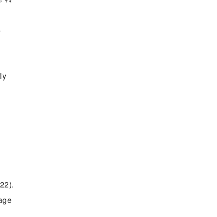
s
ly
22).
 age