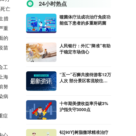
24小时热点
冠死亡
噬菌体疗法成功治疗免疫功
生措
能低下患者的多重耐药菌
严重
面的
人民银行：外汇“降准”有助
疫苗
于稳定市场信心
会工
“五一”石狮共接待游客12万
上海
人次 部分景区客流较往年
前努
有所下降
染病
十年期美债收益率升破3%
沪指失守3000点
重症
。
钇[90Y]树脂微球精准治疗
中心