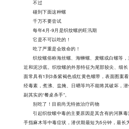
不过
碰到下面这种螺
千万不要尝试
每年4月-9月是织纹螺的旺汛期
它是不可以吃的！
吃了严重是会致命的！
织纹螺俗称海丝螺、海蛳螺、麦螺或白螺等，
近和泥沙底。织纹螺的外形特征为尾部较尖、细长，
面常具有1到3条紫褐色或红黄色螺带，表面图案
经毒素，煮沸、盐腌、日晒等均不能将其破坏，潜
副其实的“餐桌杀手”。
别吃了！目前尚无特效治疗药物
引起织纹螺中毒的主要原因是其含有的河豚毒
手指麻木等中毒症状，潜伏期最短为5分钟，最长