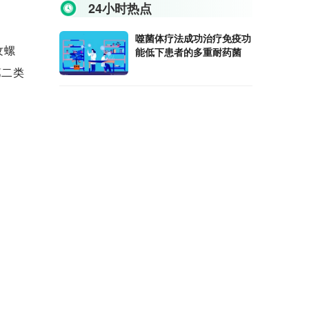
24小时热点
噬菌体疗法成功治疗免疫功
纹螺
能低下患者的多重耐药菌
第二类
人民银行：外汇“降准”有助
有毒
于稳定市场信心
，目
“五一”石狮共接待游客12万
人次 部分景区客流较往年
有所下降
子织
国内
十年期美债收益率升破3%
沪指失守3000点
钇[90Y]树脂微球精准治疗