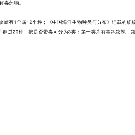
解毒药物。
纹螺有1个属12个种；《中国海洋生物种类与分布》记载的织
不超过20种，按是否带毒可分为3类：第一类为有毒织纹螺，
。光织纹螺和正织纹螺常年有毒且毒素含量高；节织纹螺虽然
胆形织纹螺等。它们一般生活在潮间带至数米深的泥沙质海底
织纹螺、红带织纹螺、疣织纹螺、花织纹螺、素面织纹螺和橡
虽然大多数情况下无毒，但因季节和栖息地不同有时会有毒，