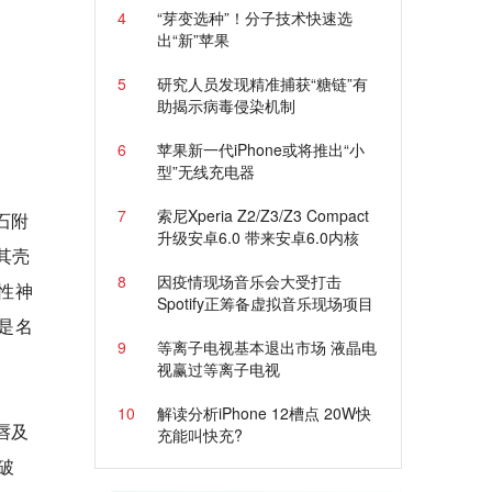
4
“芽变选种”！分子技术快速选
出“新”苹果
5
研究人员发现精准捕获“糖链”有
助揭示病毒侵染机制
6
苹果新一代iPhone或将推出“小
型”无线充电器
7
索尼Xperia Z2/Z3/Z3 Compact
石附
升级安卓6.0 带来安卓6.0内核
其壳
8
因疫情现场音乐会大受打击
性神
Spotify正筹备虚拟音乐现场项目
是名
9
等离子电视基本退出市场 液晶电
视赢过等离子电视
10
解读分析iPhone 12槽点 20W快
唇及
充能叫快充?
破