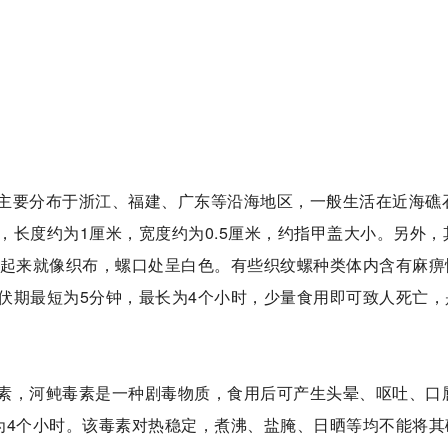
主要分布于浙江、福建、广东等沿海地区，一般生活在近海礁
长度约为1厘米，宽度约为0.5厘米，约指甲盖大小。另外，
看起来就像织布，螺口处呈白色。有些织纹螺种类体内含有麻痹
伏期最短为5分钟，最长为4个小时，少量食用即可致人死亡，
素，河鲀毒素是一种剧毒物质，食用后可产生头晕、呕吐、口
为4个小时。该毒素对热稳定，煮沸、盐腌、日晒等均不能将其