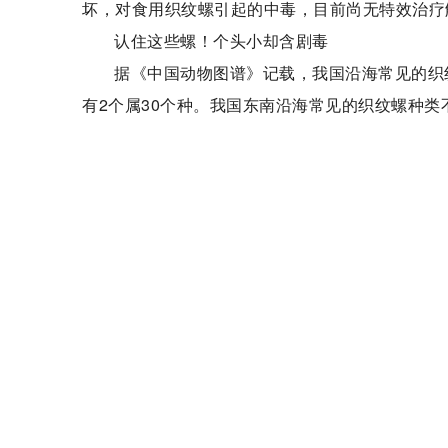
坏，对食用织纹螺引起的中毒，目前尚无特效治疗
认住这些螺！个头小却含剧毒
据《中国动物图谱》记载，我国沿海常见的织
有2个属30个种。我国东南沿海常见的织纹螺种类
为无毒织纹螺，第三类为季节性有毒织纹螺。‍
第一类主要有光织纹螺、正织纹螺和节织纹螺
但大多数情况毒素含量较低。
第二类较常见的有纵肋织纹螺、习见织纹螺和
前为止尚未检测出毒性，也无有毒或中毒的报道。
第三类主要有方格织纹螺、西格织纹螺、半褶
纹螺等。此类织纹螺在潮间带和潮下带均有分布，
也有因食用这些织纹螺中毒的报道。
重要提醒：
织纹螺体内含有麻痹性神经毒素