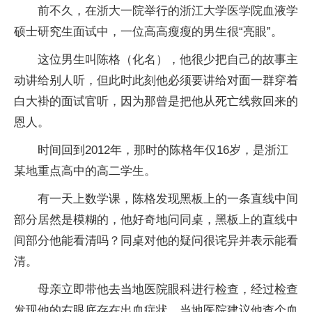
前不久，在浙大一院举行的浙江大学医学院血液学
硕士研究生面试中，一位高高瘦瘦的男生很“亮眼”。
这位男生叫陈格（化名），他很少把自己的故事主
动讲给别人听，但此时此刻他必须要讲给对面一群穿着
白大褂的面试官听，因为那曾是把他从死亡线救回来的
恩人。
时间回到2012年，那时的陈格年仅16岁，是浙江
某地重点高中的高二学生。
有一天上数学课，陈格发现黑板上的一条直线中间
部分居然是模糊的，他好奇地问同桌，黑板上的直线中
间部分他能看清吗？同桌对他的疑问很诧异并表示能看
清。
母亲立即带他去当地医院眼科进行检查，经过检查
发现他的右眼底存在出血症状，当地医院建议他查个血