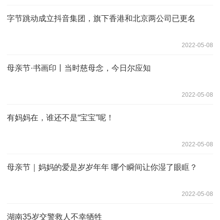
字节跳动成立抖音集团，旗下香港和北京两公司已更名
2022-05-08
母亲节·书画印丨当时慈母念，今日尔应知
2022-05-08
有妈妈在，谁还不是“宝宝”呢！
2022-05-08
母亲节｜妈妈的爱是岁岁年年 哪个瞬间让你湿了眼眶？
2022-05-08
湖南35岁交警救人不幸牺牲