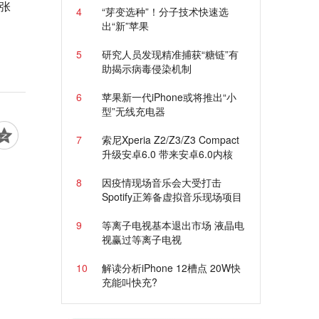
张
4
“芽变选种”！分子技术快速选
出“新”苹果
5
研究人员发现精准捕获“糖链”有
助揭示病毒侵染机制
6
苹果新一代iPhone或将推出“小
型”无线充电器
7
索尼Xperia Z2/Z3/Z3 Compact
升级安卓6.0 带来安卓6.0内核
8
因疫情现场音乐会大受打击
Spotify正筹备虚拟音乐现场项目
9
等离子电视基本退出市场 液晶电
视赢过等离子电视
10
解读分析iPhone 12槽点 20W快
充能叫快充?