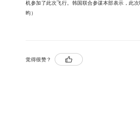
机参加了此次飞行。韩国联合参谋本部表示，此次
昀）
关键词：
参谋本部
编队飞行
弹道导弹
觉得很赞？