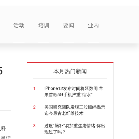
活动
培训
要闻
业内
5
本月热门新闻
1
iPhone12发布时间将延数周 苹
果首款5G手机严重“缩水”
2
美国研究团队发现三股细绳揭示
迄今最古老纤维技术
3
过度“脑补”易加重焦虑情绪 你出
史科
现过了吗？
别是记