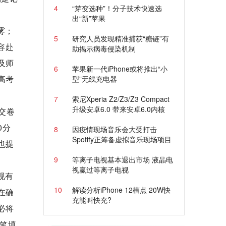
4
“芽变选种”！分子技术快速选
出“新”苹果
雾；
5
研究人员发现精准捕获“糖链”有
容赴
助揭示病毒侵染机制
及师
6
苹果新一代iPhone或将推出“小
高考
型”无线充电器
7
索尼Xperia Z2/Z3/Z3 Compact
升级安卓6.0 带来安卓6.0内核
交卷
0分
8
因疫情现场音乐会大受打击
Spotify正筹备虚拟音乐现场项目
也提
9
等离子电视基本退出市场 液晶电
视赢过等离子电视
现有
10
解读分析iPhone 12槽点 20W快
在确
充能叫快充?
必将
笔填