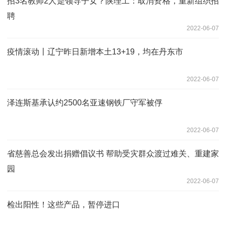
招3名教师2人是领导子女？陕理工：取消资格，重新组织招
聘
2022-06-07
疫情滚动丨辽宁昨日新增本土13+19，均在丹东市
2022-06-07
泽连斯基承认约2500名亚速钢铁厂守军被俘
2022-06-07
省慈善总会发出捐赠倡议书 帮助受灾群众渡过难关、重建家
园
2022-06-07
检出阳性！这些产品，暂停进口