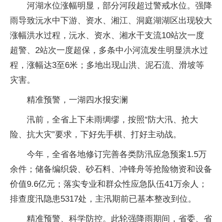
河湖水位涨幅明显，部分河段超过警戒水位。强降
雨导致沅水中下游、资水、湘江、洞庭湖湖区出现较大
涨幅洪水过程，沅水、资水、湘水干支流10站次一度
超警、2站次一度超保，多条中小河流发生明显洪水过
程，涨幅达3至6米；多地出现山洪、泥石流、滑坡等
灾害。
精准预警，一湖四水报安澜
汛前，全省上下未雨绸缪，按照“防大汛、抢大
险、抗大灾”要求，下好先手棋、打好主动战。
今年，全省各地修订完善各类防汛应急预案1.5万
余件；储备编织袋、砂石料、冲锋舟等抢险物资和设备
价值9.6亿元；落实专业和群众性应急队伍41万余人；
排查度汛隐患5317处，主汛期前已基本整改到位。
精准预警、科学防控。此轮强降雨期间，省委、省