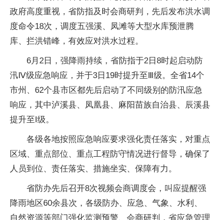
政府高度重视，省防指及时会商研判，先后发布洪水调
度命令18次，调度五强溪、凤滩等大型水库预泄腾
库、拦洪错峰，有效应对洪水过程。
6月2日，强降雨持续，省防指于2日8时起启动防
汛Ⅳ级应急响应，并于3日19时提升至Ⅲ级。全省14个
市州、62个县市区都先后启动了不同级别的防汛应急
响应，其中泸溪县、凤凰县、麻阳苗族自治县、辰溪县
提升至Ⅰ级。
各级各地按照应急响应要求强化责任落实，对重点
区域、重点部位、重点工程防守情况进行督导，确保了
人员到位、责任落实、措施坐实、保障有力。
省防办先后召开8次视频会商调度会，叫应提醒强
降雨地区60余县次，各级防办、应急、气象、水利、
自然资源等部门强化监测预警、会商研判，省应急管理