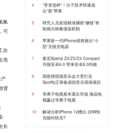
4
“芽变选种”！分子技术快速选
出“新”苹果
氯氰
5
研究人员发现精准捕获“糖链”有
助揭示病毒侵染机制
，可
6
苹果新一代iPhone或将推出“小
型”无线充电器
工合
7
索尼Xperia Z2/Z3/Z3 Compact
生危
升级安卓6.0 带来安卓6.0内核
8
因疫情现场音乐会大受打击
水产
Spotify正筹备虚拟音乐现场项目
致肾
9
等离子电视基本退出市场 液晶电
视赢过等离子电视
：
10
解读分析iPhone 12槽点 20W快
染
充能叫快充?
生长