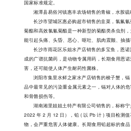
国家标准规定。
湘潭县易俗河镇惠丰农场销售的青椒，水胺硫
长沙市望城区惠必购超市销售的韭菜，氯氟氰
菊酯和高效氯氰菊酯是一种新型的菊酯类杀虫剂，
能引起头痛、头昏、恶心、呕吐、肌肉震颤、抽搐
长沙市雨花区乐姐水产店销售的多宝鱼，恩诺
成的广谱抗菌药，是动物专属用药，长期食用恩诺
害，还可能使人体产生耐药性菌株。
浏阳市集里水鲜之家水产店销售的梭子蟹，镉 (
品中最常见的污染重金属元素之一，镉对人体的危
和骨骼损伤等。
湖南湘里姐姐土特产有限公司销售的，标称宁
2022 年 2 月 12 日），铅 ( 以 Pb 计
物，会严重危害人体健康。长期食用铅超标的食品