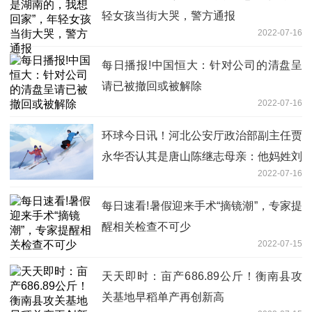
轻女孩当街大哭，警方通报
2022-07-16
每日播报!中国恒大：针对公司的清盘呈
请已被撤回或被解除
2022-07-16
环球今日讯！河北公安厅政治部副主任贾
永华否认其是唐山陈继志母亲：他妈姓刘
2022-07-16
每日速看!暑假迎来手术“摘镜潮”，专家提
醒相关检查不可少
2022-07-15
天天即时：亩产686.89公斤！衡南县攻
关基地早稻单产再创新高