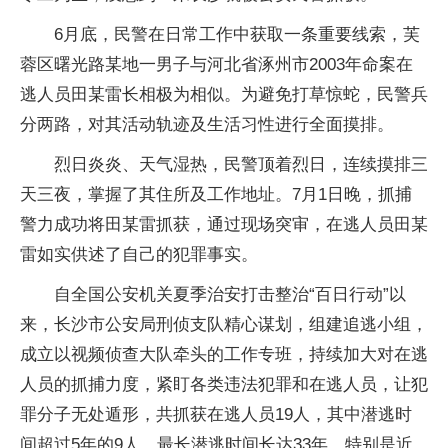
6月底，民警在日常工作中获取一条重要线索，芙
蓉区曙光路某地一男子与河北省涿州市2003年命案在
逃人员田某雷长相极为相似。为避免打草惊蛇，民警兵
分两路，对其活动轨迹及生活习性进行全面摸排。
烈日炎炎、天气湿热，民警顶着烈日，连续摸排三
天三夜，掌握了其住所及工作地址。7月1日晚，抓捕
警力成功将田某雷抓获，通过现场突审，在逃人员田某
雷如实供述了自己的犯罪事实。
自全国公安机关夏季治安打击整治“百日行动”以
来，长沙市公安局刑侦支队精心谋划，组建追逃小组，
成立以视频侦查大队牵头的工作专班，持续加大对在逃
人员的抓捕力度，紧盯各类违法犯罪和在逃人员，让犯
罪分子无处遁形，共抓获在逃人员19人，其中潜逃时
间超过5年的9人，最长潜逃时间长达33年。特别是近