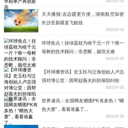
2022-07-15
天天播报:去边疆更方便，湖南航空加密
长沙至新疆直飞航线
2022-07-15
环球焦点！挂绿荔枝为啥千元一斤？唯一
母树的技术顾问：非垄断，栽培太难
2022-07-15
【环球播资讯】史玉柱与泛海创始人卢志
强对簿公堂：因帮赵薇夫妇担保陷纠纷
2022-07-15
世界速讯：全国网友晒图PK有多热！“晒
热大赛”，看看谁赢了...
2022-07-15