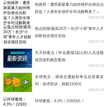
热推荐：遭受家庭暴力如何维护自身合法
权益？人身安全保护令司法解释来了→
2022-07-15
焦点快报!最高20万！长沙“小荷”青年人才
创新创业项目启动
2022-07-15
天天快看点丨怀化通报3起公职人员违规
借贷谋利典型案例
2022-07-15
全球热文：谭谈交通版权争议后首案宣
判：游术胜诉，获赔1500元
2022-07-15
环球要闻：4.3%！22933亿！