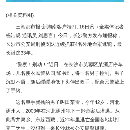
(相关资料图)
三湘都市报·新湖南客户端7月16日讯（全媒体记者
杨洁规 通讯员 刘思言）今日，长沙警方发布通报称，
长沙市公安局刑侦支队连续抓获4名外地命案逃犯，最
长潜逃33年。
“警察！别动！”近日，在长沙市芙蓉区某酒店停车
场，几名便衣民警从四周冲出，将一名男子控制。男子
沉默不语，随后缓缓地低下头伸出双手，配合民警戴上
了手铐。
这名束手就擒的男子叫田某雷，今年42岁，河北
涿州人，2003年在河北涿州犯下一起命案后潜逃。从
此背井离乡、东躲西藏，近20年里逃亡全国各地以打
零工为生，没想到一来长沙就被公安民警抓获。