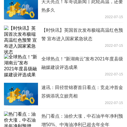
天天亮点！军哥说新闻丨此轮高温，还要
热多久
2022-07-15
【时快讯】英国首次发布极端高温红色预
警 宣布进入国家紧急状态
2022-07-15
全球热点！“新湖南云”发布2021年度县级
融媒建设评选成果
2022-07-15
速讯：田径世锦赛首日看点：竞走冲首金
苏炳添巩立姣亮相
2022-07-15
热门看点：油价大涨，中石油半年净利预
增50%、中海油净利已超去年全年