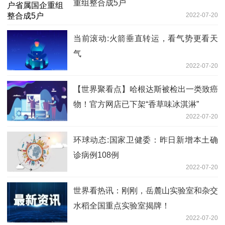
重组整合成5户
2022-07-20
当前滚动:火箭垂直转运，看气势更看天
气
2022-07-20
【世界聚看点】哈根达斯被检出一类致癌
物！官方网店已下架“香草味冰淇淋”
2022-07-20
环球动态:国家卫健委：昨日新增本土确
诊病例108例
2022-07-20
世界看热讯：刚刚，岳麓山实验室和杂交
水稻全国重点实验室揭牌！
2022-07-20