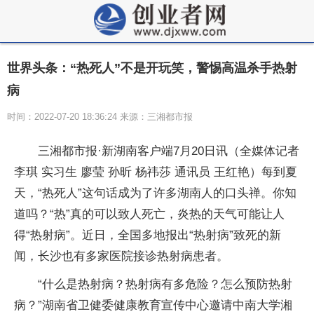
世界头条：“热死人”不是开玩笑，警惕高温杀手热射
病
时间：2022-07-20 18:36:24 来源：三湘都市报
三湘都市报·新湖南客户端7月20日讯（全媒体记者
李琪 实习生 廖莹 孙昕 杨祎莎 通讯员 王红艳）每到夏
天，“热死人”这句话成为了许多湖南人的口头禅。你知
道吗？“热”真的可以致人死亡，炎热的天气可能让人
得“热射病”。近日，全国多地报出“热射病”致死的新
闻，长沙也有多家医院接诊热射病患者。
“什么是热射病？热射病有多危险？怎么预防热射
病？”湖南省卫健委健康教育宣传中心邀请中南大学湘