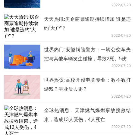
2022-07-20
天天热讯:房企商票逾期持续增加 谁是违
约“大户”？
2022-07-20
世界热门:安徽铜陵警方：一辆公交车失
控与其他车辆发生碰撞，导致2死、5伤
2022-07-20
世界热议:高校开设电竞专业：教不教打
游戏？毕业后去哪？
2022-07-20
全球热消息：天津燃气爆燃事故搜救结
束，造成13人受伤，4人死亡
2022-07-20