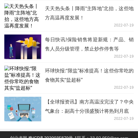
天天热头条丨降雨“主阵地”北抬，这些地
方高温再度发展！
2022-07-19
每日快讯!保险销售将迎新规：产品、销
售人员分级管理，禁止炒作停售等
2022-07-19
环球快报:“限盐”标准提高！这些你常吃的
食物其实“盐超标”
2022-07-19
【全球报资讯】南方高温没完没了？中央
气象台：副高十分强盛预计将热到月底
2022-07-19
创业者网
豫ICP备2020035879号-1
联系：33 92 950@qq.com