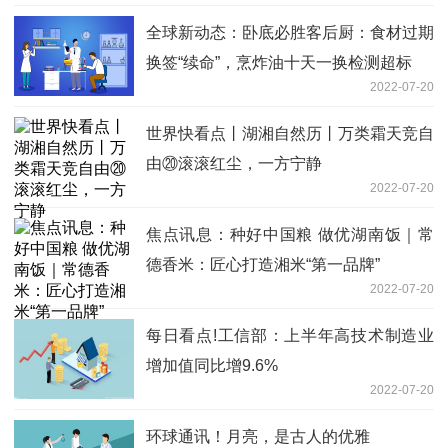
全球新动态：卧底必胜客后厨：食材过期
换签“续命”，烹炸油十天一换检测超标
2022-07-20
世界快看点丨湖湘自然历丨万类霜天竞自
由⑳滚滚红尘，一方宁静
2022-07-20
焦点讯息：种好中国粮 做优湖南饭｜常
德香米：匠心打造湘米“第一品牌”
2022-07-20
每日看点!工信部：上半年高技术制造业
增加值同比增9.6%
2022-07-20
环球通讯！月亮，是古人的优雅