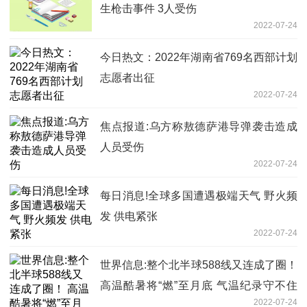
生枪击事件 3人受伤
2022-07-24
今日热文：2022年湖南省769名西部计划
志愿者出征
2022-07-24
焦点报道:乌方称敖德萨港导弹袭击造成
人员受伤
2022-07-24
每日消息!全球多国遭遇极端天气 野火频
发 供电紧张
2022-07-24
世界信息:整个北半球588线又连成了圈！
高温酷暑将“燃”至月底 气温纪录守不住
2022-07-24
了……