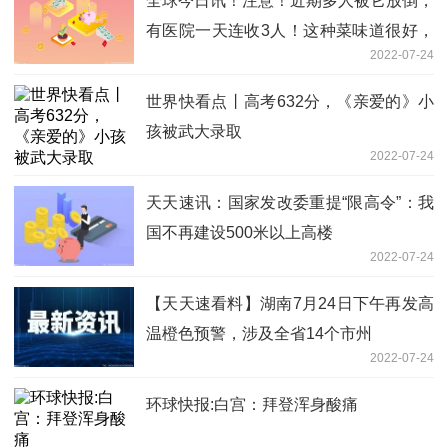
全球今日讯！注意！近期多人被它放倒，
有医院一天连收3人！这种菜味道很好，
2022-07-24
但也有危险...
世界快看点丨高考632分，《亲爱的》小
孩被武大录取
2022-07-24
天天速讯：国家发改委重提“限高令”：我
国不再建设500米以上高楼
2022-07-24
【天天速看料】湖南7月24日下午再发高
温橙色预警，涉及全省14个市州
2022-07-24
环球快报:白宫：拜登浑身酸痛