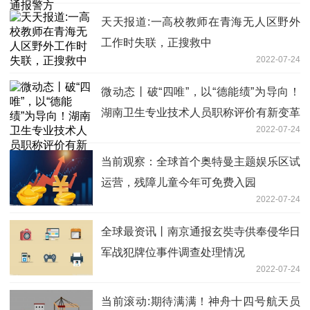
天天报道:一高校教师在青海无人区野外
工作时失联，正搜救中
2022-07-24
微动态丨破“四唯”，以“德能绩”为导向！
湖南卫生专业技术人员职称评价有新变革
2022-07-24
当前观察：全球首个奥特曼主题娱乐区试
运营，残障儿童今年可免费入园
2022-07-24
全球最资讯丨南京通报玄奘寺供奉侵华日
军战犯牌位事件调查处理情况
2022-07-24
当前滚动:期待满满！神舟十四号航天员