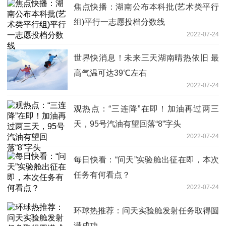
焦点快播：湖南公布本科批(艺术类平行
组)平行一志愿投档分数线
2022-07-24
世界快消息！未来三天湖南晴热依旧 最
高气温可达39℃左右
2022-07-24
观热点：“三连降”在即！加油再过两三
天，95号汽油有望回落“8”字头
2022-07-24
每日快看：“问天”实验舱出征在即，本次
任务有何看点？
2022-07-24
环球热推荐：问天实验舱发射任务取得圆
满成功