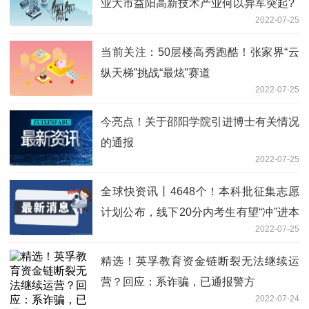
业大市益阳高新技术产业何以异军突起?
2022-07-25
当前关注：50层楼高秀跑酷！张家界“云
纵天梯”挑战“最炫”赛道
2022-07-25
今亮点！关于邵阳学院引进博士有关情况
的通报
2022-07-25
全球快资讯丨4648个！本科批征集志愿
计划公布，线下20分内考生有望“冲”进本
2022-07-25
科
精选！英孚教育资金链断裂无法继续运
营？回应：系诈骗，已通报警方
2022-07-24