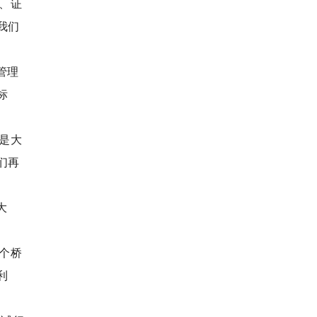
、证
我们
管理
标
是大
们再
大
个桥
利