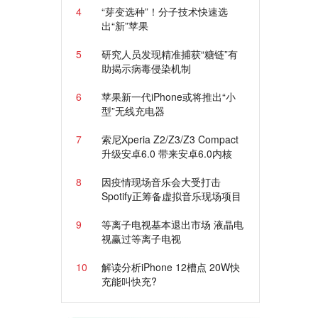
4
“芽变选种”！分子技术快速选
出“新”苹果
5
研究人员发现精准捕获“糖链”有
助揭示病毒侵染机制
6
苹果新一代iPhone或将推出“小
型”无线充电器
7
索尼Xperia Z2/Z3/Z3 Compact
升级安卓6.0 带来安卓6.0内核
8
因疫情现场音乐会大受打击
Spotify正筹备虚拟音乐现场项目
9
等离子电视基本退出市场 液晶电
视赢过等离子电视
10
解读分析iPhone 12槽点 20W快
充能叫快充?