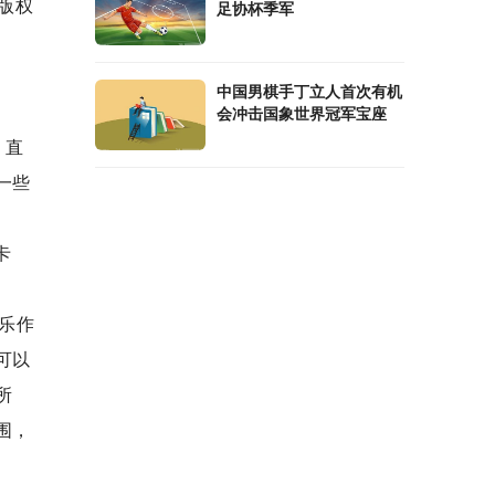
版权
足协杯季军
中国男棋手丁立人首次有机
会冲击国象世界冠军宝座
，直
一些
卡
乐作
可以
所
围，