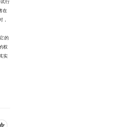
品试行
者在
时，
它的
的权
其实