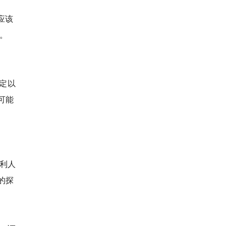
应该
。
定以
可能
权利人
的探