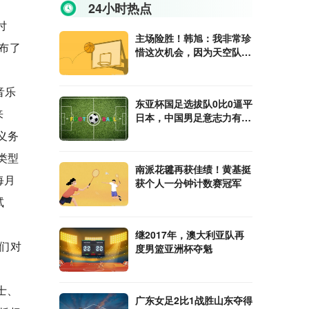
24小时热点
付
主场险胜！韩旭：我非常珍
布了
惜这次机会，因为天空队是
去年的冠军
音乐
东亚杯国足选拔队0比0逼平
来
日本，中国男足意志力有进
步
义务
类型
南派花毽再获佳绩！黄基挺
每月
获个人一分钟计数赛冠军
试
继2017年，澳大利亚队再
们对
度男篮亚洲杯夺魁
士、
广东女足2比1战胜山东夺得