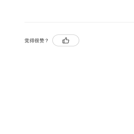
关键词：
应急响应
应急管理
高温干旱
觉得很赞？