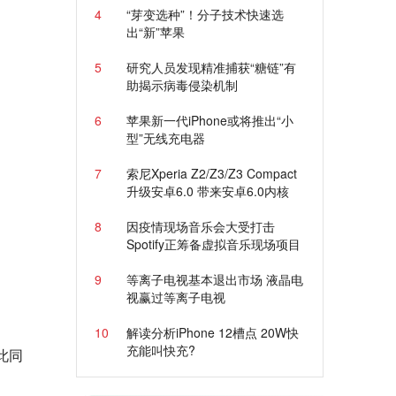
4
“芽变选种”！分子技术快速选
出“新”苹果
5
研究人员发现精准捕获“糖链”有
助揭示病毒侵染机制
6
苹果新一代iPhone或将推出“小
型”无线充电器
7
索尼Xperia Z2/Z3/Z3 Compact
升级安卓6.0 带来安卓6.0内核
8
因疫情现场音乐会大受打击
Spotify正筹备虚拟音乐现场项目
9
等离子电视基本退出市场 液晶电
视赢过等离子电视
10
解读分析iPhone 12槽点 20W快
充能叫快充?
此同