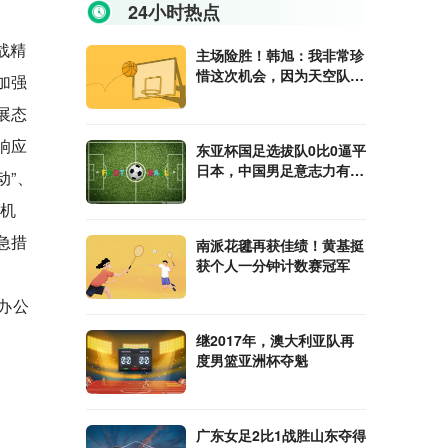
24小时热点
战精
主场险胜！韩旭：我非常珍
惜这次机会，因为天空队是
加强
去年的冠军
展态
响应
东亚杯国足选拔队0比0逼平
日本，中国男足意志力有进
动”、
步
险机
急措
南派花毽再获佳绩！黄基挺
获个人一分钟计数赛冠军
办公
继2017年，澳大利亚队再
度男篮亚洲杯夺魁
广东女足2比1战胜山东夺得