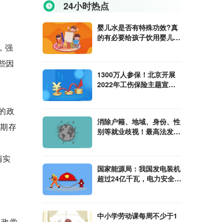
24小时热点
婴儿水是否有特殊功效?真
的有必要给孩子饮用婴儿水
，强
吗?
些因
1300万人参保！北京开展
过
2022年工伤保险主题宣传
活动
的政
消除户籍、地域、身份、性
长期存
别等就业歧视！最高法发布
30条意见
清实
国家能源局：我国发电装机
超过24亿千瓦，电力安全水
平全球领先
中小学劳动课每周不少于1
执政党