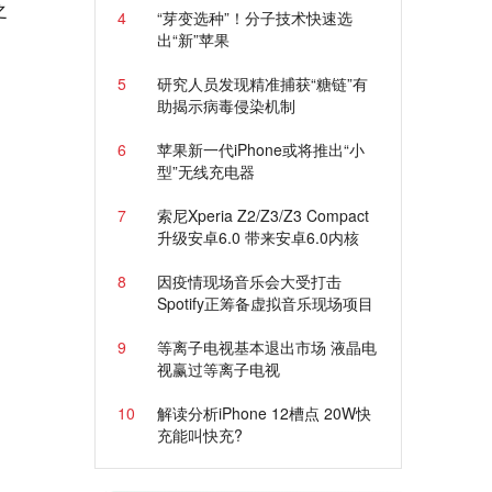
之
4
“芽变选种”！分子技术快速选
出“新”苹果
5
研究人员发现精准捕获“糖链”有
助揭示病毒侵染机制
6
苹果新一代iPhone或将推出“小
型”无线充电器
7
索尼Xperia Z2/Z3/Z3 Compact
升级安卓6.0 带来安卓6.0内核
8
因疫情现场音乐会大受打击
Spotify正筹备虚拟音乐现场项目
9
等离子电视基本退出市场 液晶电
视赢过等离子电视
10
解读分析iPhone 12槽点 20W快
充能叫快充?