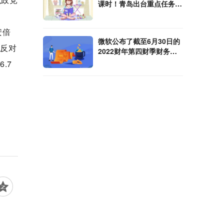
课时！青岛出台重点任务清
单
安倍
微软公布了截至6月30日的
我反对
2022财年第四财季财务业
绩
.7