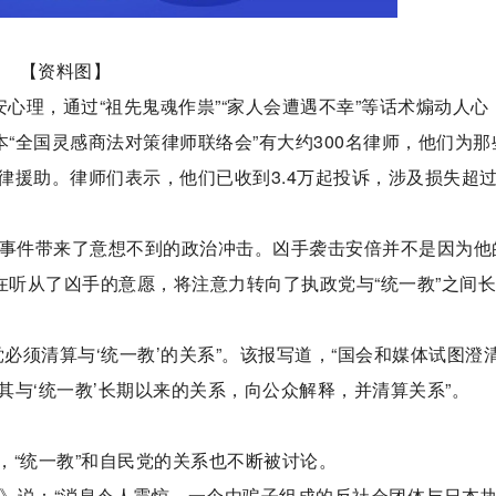
【资料图】
安心理，通过“祖先鬼魂作祟”“家人会遭遇不幸”等话术煽动人心
本“全国灵感商法对策律师联络会”有大约300名律师，他们为那
律援助。律师们表示，他们已收到3.4万起投诉，涉及损失超
杀事件带来了意想不到的政治冲击。凶手袭击安倍并不是因为他
在听从了凶手的意愿，将注意力转向了执政党与“统一教”之间
必须清算与‘统一教’的关系”。该报写道，“国会和媒体试图澄
与‘统一教’长期以来的关系，向公众解释，并清算关系”。
，“统一教”和自民党的关系也不断被讨论。
野兽日报》说：“消息令人震惊，一个由骗子组成的反社会团体与日本