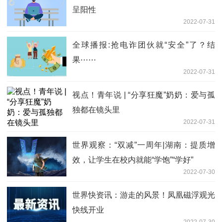
呈阳性
2022-07-31
全球播报:抢电诈团伙就“安全”了？结
果⋯⋯
2022-07-31
视点！青年说 | “分享狂魔”奶奶：爱与孤
独都在镜头里
2022-07-31
世界观察：“双减”一周年|湖南：提质增
效，让学生在校内就能“学饱”“学好”
2022-07-30
世界快资讯：游走的风景！凤凰磁浮观光
快线开业
2022-07-30