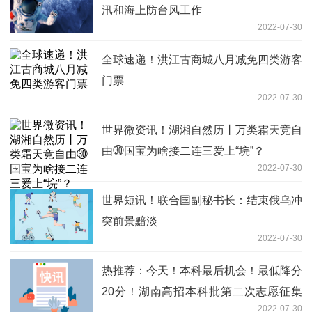
汛和海上防台风工作
2022-07-30
全球速递！洪江古商城八月减免四类游客
门票
2022-07-30
世界微资讯！湖湘自然历丨万类霜天竞自
由㉚国宝为啥接二连三爱上“垸”？
2022-07-30
世界短讯！联合国副秘书长：结束俄乌冲
突前景黯淡
2022-07-30
热推荐：今天！本科最后机会！最低降分
20分！湖南高招本科批第二次志愿征集
2022-07-30