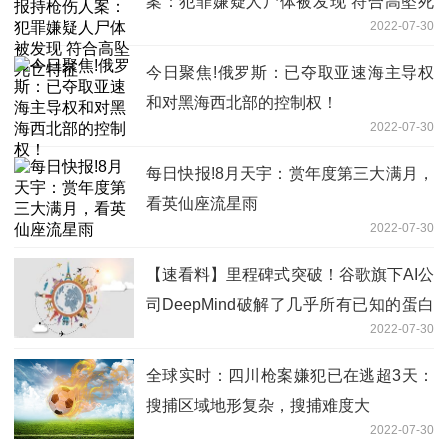
案：犯罪嫌疑人尸体被发现 符合高坠死
2022-07-30
亡特征
今日聚焦!俄罗斯：已夺取亚速海主导权
和对黑海西北部的控制权！
2022-07-30
每日快报!8月天宇：赏年度第三大满月，
看英仙座流星雨
2022-07-30
【速看料】里程碑式突破！谷歌旗下AI公
司DeepMind破解了几乎所有已知的蛋白
2022-07-30
质结构
全球实时：四川枪案嫌犯已在逃超3天：
搜捕区域地形复杂，搜捕难度大
2022-07-30