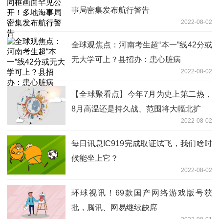
事局密集发布航行警告
2022-08-02
全球观焦点：河南考生超“本一”线42分或
无大学可上？县招办：患心脏病
2022-08-02
【全球聚看点】今年7月为史上第二热，
8月高温还是持久战、范围将大幅北扩
2022-08-02
每日讯息!C919完成取证试飞，我们啥时
候能坐上它？
2022-08-02
环球视讯！69款国产网络游戏版号获
批，腾讯、网易继续缺席