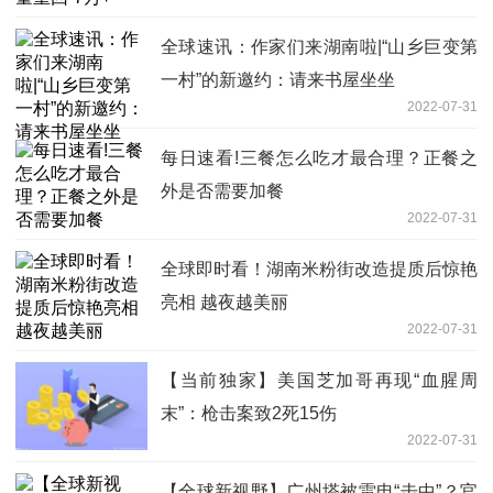
全球速讯：作家们来湖南啦|“山乡巨变第
一村”的新邀约：请来书屋坐坐
2022-07-31
每日速看!三餐怎么吃才最合理？正餐之
外是否需要加餐
2022-07-31
全球即时看！湖南米粉街改造提质后惊艳
亮相 越夜越美丽
2022-07-31
【当前独家】美国芝加哥再现“血腥周
末”：枪击案致2死15伤
2022-07-31
【全球新视野】广州塔被雷电“击中”？官