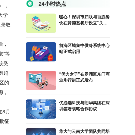
24小时热点
人），
大学
暖心！深圳市妇联与百胜餐
饮在肯德基餐厅设立“关爱
业录取
驿站”
后，
前海区域集中供冷系统中心
站正式启用
取”等
接受
例超
“优力盒子”在罗湖区东门商
业步行街正式发布
区的
源，
。
优必选科技与朗华集团在深
圳签署战略合作协议
在8月
前批征
划
华大与云南大学团队共同培