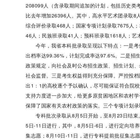
208099人（含录取期间追加的计划，包括历史类考生
比去年增加26396人。其中，高水平艺术团录取8
综合评价录取468人；国家专项计划录取7675人
46人；民族班录取41人；预科班录取1618人；艺术
今年，我省本科批录取呈现以下特点：一是考
出档率达99.36%，计划完成率达97.6%。二是
政策规定，向社会及时公布招生政策、招生计划、
社会监督。三是考生权益得到充分保障。严控投档
出1：1的高校逐个予以确认，尽可能保证符合院
支持力度进一步加大，给更多原贫困地区和农村学
保障了国家有关农村政策的落实。三个专项计划录取的
专科批次录取从8月5日开始，至8月23日结
5日-11日进行，其中，8月5日-6日，进行定向培养
集志愿；8月10日-11日，进行专科提前批征集