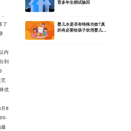
育多年生稻试验田
）。
排了
婴儿水是否有特殊功效?真
的有必要给孩子饮用婴儿水
录
吗?
以内
分到
6
生艺
择优
月8
0-
的最