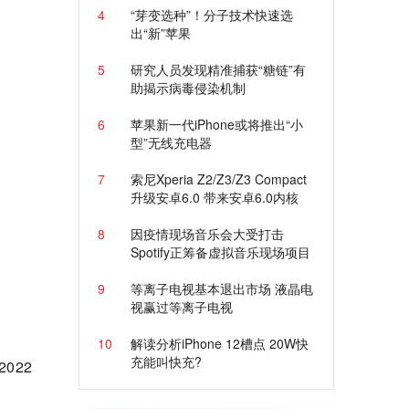
4
“芽变选种”！分子技术快速选
出“新”苹果
5
研究人员发现精准捕获“糖链”有
助揭示病毒侵染机制
6
苹果新一代iPhone或将推出“小
型”无线充电器
7
索尼Xperia Z2/Z3/Z3 Compact
升级安卓6.0 带来安卓6.0内核
8
因疫情现场音乐会大受打击
Spotify正筹备虚拟音乐现场项目
9
等离子电视基本退出市场 液晶电
视赢过等离子电视
10
解读分析iPhone 12槽点 20W快
充能叫快充?
022