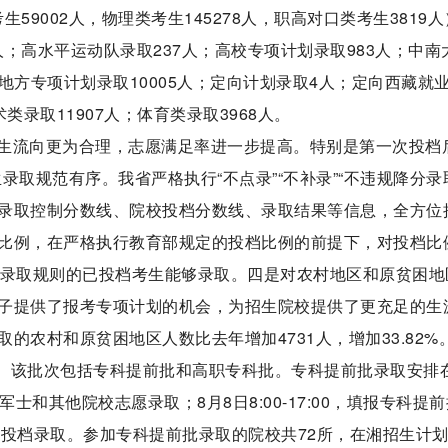
59002人，物理类考生145278人，职高对口类考生3819
人；高水平运动队录取237人；高校专项计划录取983人；中南
；地方专项计划录取10005人；定向计划录取4人；定向西藏就
类录取11907人；体育类录取3968人。
生流向更为合理，志愿满足率进一步提高。特别是第一次投档
招生录取规范有序。我省严格执行“不点录”“不补录”“不违规降分录
录取控制分数线、院校投档分数线、录取结果等信息，全方位
比例，在严格执行教育部规定的投档比例的前提下，对投档比
校录取规则的已投档考生能够录取。四是对农村地区和原贫困地
子提供了报考专项计划的机会，为招生院校提供了更充足的生
农村和原贫困地区人数比去年增加4731人，增加33.82%
束。该批次包括专科提前批和高职专科批。专科提前批录取安排
军士和其他院校志愿录取；8月8日8:00-17:00，填报专科提
志愿投档录取。参加专科提前批录取的院校共72所，在湘招生计