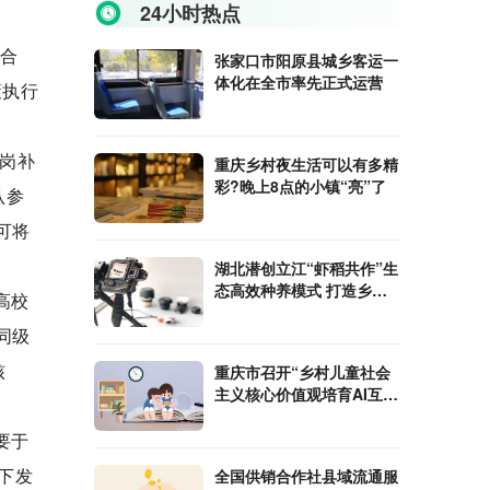
24小时热点
动合
张家口市阳原县城乡客运一
体化在全市率先正式运营
策执行
扩岗补
重庆乡村夜生活可以有多精
彩?晚上8点的小镇“亮”了
认参
可将
湖北潜创立江“虾稻共作”生
态高效种养模式 打造乡村
高校
振兴标杆产业
同级
核
重庆市召开“乡村儿童社会
主义核心价值观培育AI互动
空间”试点推进会
要于
下发
全国供销合作社县域流通服