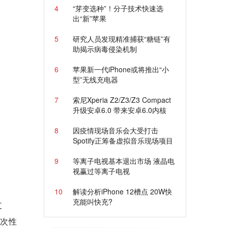
4
“芽变选种”！分子技术快速选
出“新”苹果
5
研究人员发现精准捕获“糖链”有
助揭示病毒侵染机制
6
苹果新一代iPhone或将推出“小
型”无线充电器
7
索尼Xperia Z2/Z3/Z3 Compact
升级安卓6.0 带来安卓6.0内核
8
因疫情现场音乐会大受打击
Spotify正筹备虚拟音乐现场项目
9
等离子电视基本退出市场 液晶电
视赢过等离子电视
10
解读分析iPhone 12槽点 20W快
充能叫快充?
支
一次性