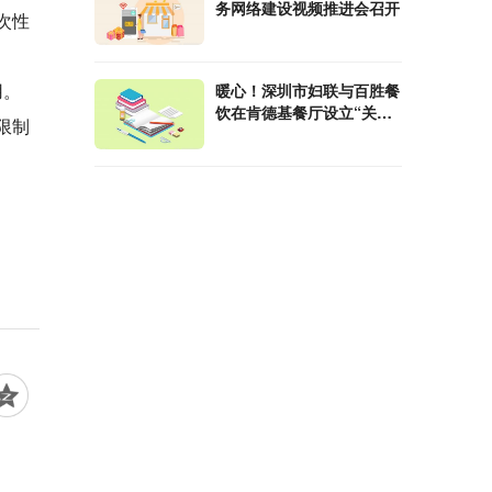
务网络建设视频推进会召开
次性
用。
暖心！深圳市妇联与百胜餐
饮在肯德基餐厅设立“关爱
限制
驿站”