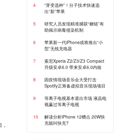
4
“芽变选种”！分子技术快速选
出“新”苹果
5
研究人员发现精准捕获“糖链”有
助揭示病毒侵染机制
6
苹果新一代iPhone或将推出“小
型”无线充电器
7
索尼Xperia Z2/Z3/Z3 Compact
升级安卓6.0 带来安卓6.0内核
8
因疫情现场音乐会大受打击
Spotify正筹备虚拟音乐现场项目
9
等离子电视基本退出市场 液晶电
视赢过等离子电视
10
解读分析iPhone 12槽点 20W快
充能叫快充?
日，