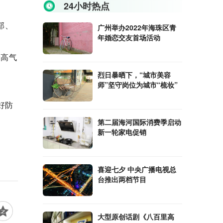
24小时热点
～
部、
广州举办2022年海珠区青
年婚恋交友首场活动
最高气
烈日暴晒下，“城市美容
师”坚守岗位为城市“梳妆”
好防
第二届海河国际消费季启动
新一轮家电促销
喜迎七夕 中央广播电视总
台推出两档节目
大型原创话剧《八百里高