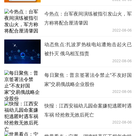
今热点：台军夜间演练被指引发山火，军
方称将配合厘清肇因
2022-08-06
动态焦点:扎波罗热核电站遭炮击起火已
被扑灭 俄乌相互指责
2022-08-06
每日聚焦：普京签署法令禁止“不友好国
家”交易俄战略企业股份
2022-08-06
快报：江西安福幼儿园命案嫌犯逃匿时遇
车祸 经抢救无效后死亡
2022-08-06