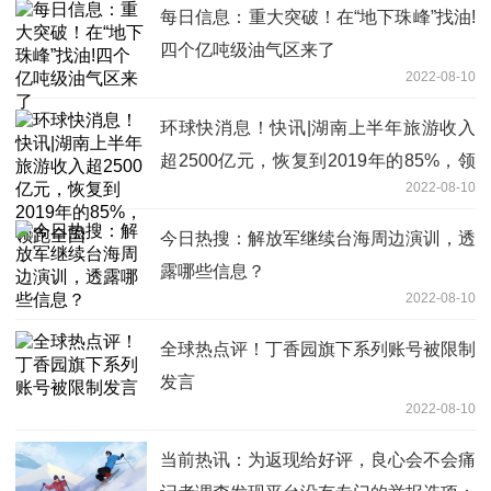
每日信息：重大突破！在“地下珠峰”找油!
四个亿吨级油气区来了
2022-08-10
环球快消息！快讯|湖南上半年旅游收入
超2500亿元，恢复到2019年的85%，领
2022-08-10
跑全国
今日热搜：解放军继续台海周边演训，透
露哪些信息？
2022-08-10
全球热点评！丁香园旗下系列账号被限制
发言
2022-08-10
当前热讯：为返现给好评，良心会不会痛