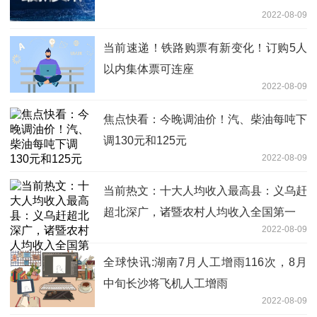
2022-08-09
当前速递！铁路购票有新变化！订购5人
以内集体票可连座
2022-08-09
焦点快看：今晚调油价！汽、柴油每吨下
调130元和125元
2022-08-09
当前热文：十大人均收入最高县：义乌赶
超北深广，诸暨农村人均收入全国第一
2022-08-09
全球快讯:湖南7月人工增雨116次，8月
中旬长沙将飞机人工增雨
2022-08-09