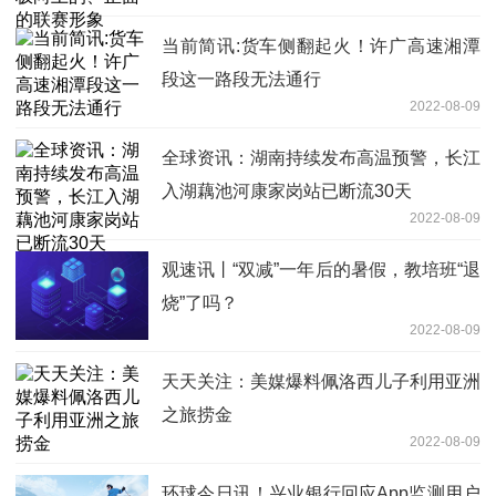
当前简讯:货车侧翻起火！许广高速湘潭
段这一路段无法通行
2022-08-09
全球资讯：湖南持续发布高温预警，长江
入湖藕池河康家岗站已断流30天
2022-08-09
观速讯丨“双减”一年后的暑假，教培班“退
烧”了吗？
2022-08-09
天天关注：美媒爆料佩洛西儿子利用亚洲
之旅捞金
2022-08-09
环球今日讯！兴业银行回应App监测用户