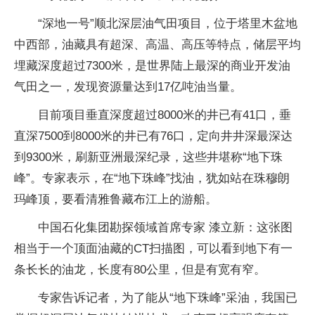
“深地一号”顺北深层油气田项目，位于塔里木盆地
中西部，油藏具有超深、高温、高压等特点，储层平均
埋藏深度超过7300米，是世界陆上最深的商业开发油
气田之一，发现资源量达到17亿吨油当量。
目前项目垂直深度超过8000米的井已有41口，垂
直深7500到8000米的井已有76口，定向井井深最深达
到9300米，刷新亚洲最深纪录，这些井堪称“地下珠
峰”。专家表示，在“地下珠峰”找油，犹如站在珠穆朗
玛峰顶，要看清雅鲁藏布江上的游船。
中国石化集团勘探领域首席专家 漆立新：这张图
相当于一个顶面油藏的CT扫描图，可以看到地下有一
条长长的油龙，长度有80公里，但是有宽有窄。
专家告诉记者，为了能从“地下珠峰”采油，我国已