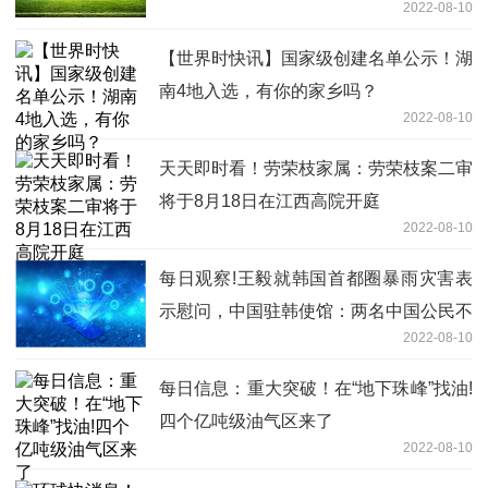
2022-08-10
【世界时快讯】国家级创建名单公示！湖
南4地入选，有你的家乡吗？
2022-08-10
天天即时看！劳荣枝家属：劳荣枝案二审
将于8月18日在江西高院开庭
2022-08-10
每日观察!王毅就韩国首都圈暴雨灾害表
示慰问，中国驻韩使馆：两名中国公民不
2022-08-10
幸遇难
每日信息：重大突破！在“地下珠峰”找油!
四个亿吨级油气区来了
2022-08-10