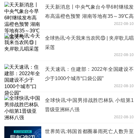
天天新消息丨中央气象台今早6时继续发
布高温橙色预警 湖南等地有35～39℃高
2022-08-10
温天气
全球热讯:今天我来当农民⑬ | 夹岸歌儿唱
采莲
2022-08-10
天天速讯：住建部：2022年全国建设不
少于1000个城市“口袋公园”
2022-08-10
全球快讯:中国男排战胜巴林队 小组第1
晋级亚洲杯八强
2022-08-10
世界简讯:韩国首都圈暴雨死亡人数升至