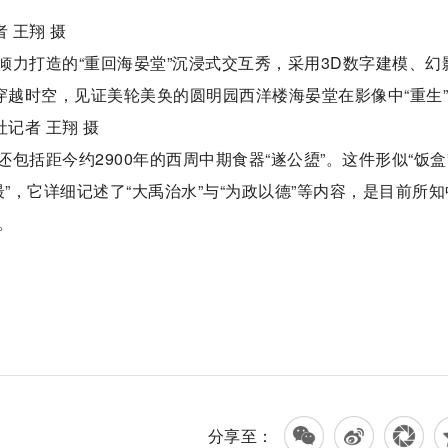
 王翔 摄
力打造的“重回海晏堂”沉浸式交互秀，采用3D数字建模、幻
穿越时空，见证美轮美奂的圆明园西洋楼海晏堂在影像中“重生
记者 王翔 摄
括距今约2900年的西周中期食器“遂公盨”。这件形似“饭盒
”，它详细记述了“大禹治水”与“为政以德”等内容，是目前所知
。
分享至：