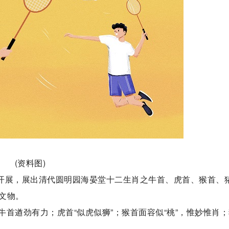
(资料图)
上海开展，展出清代圆明园海晏堂十二生肖之牛首、虎首、猴首、
文物。
首遒劲有力；虎首“似虎似狮”；猴首面容似“桃”，惟妙惟肖