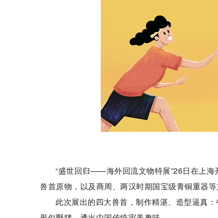
​“盛世回归——海外回流文物特展”26日在
兽首原物，以及商周、两汉时期国宝级青铜重器等
此次展出的四大兽首，制作精湛、造型逼真：牛
形似野猪，透出中国传统审美趣味。