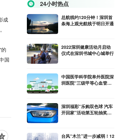
24小时热点
总航线约120分钟！深圳首
影成
条海上观光航线于明日开通
”。
2022深圳健康活动月启动
”的
仪式在深圳书城中心城举行
中国
中国医学科学院阜外医院深
圳医院“三级甲等心血管专
科医院”揭牌
深圳福彩“乐购双色球 汽车
开回家”活动第五轮抽奖在
盐田科技大厦进行
台风“木兰”进一步减弱！12