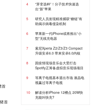
4
“芽变选种”！分子技术快速选
出“新”苹果
5
研究人员发现精准捕获“糖链”有
助揭示病毒侵染机制
6
苹果新一代iPhone或将推出“小
型”无线充电器
7
索尼Xperia Z2/Z3/Z3 Compact
升级安卓6.0 带来安卓6.0内核
8
因疫情现场音乐会大受打击
Spotify正筹备虚拟音乐现场项目
9
等离子电视基本退出市场 液晶电
视赢过等离子电视
猪首
10
解读分析iPhone 12槽点 20W快
充能叫快充?
；猪首