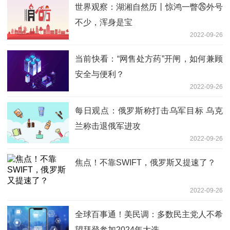
世界观察：湖湘自然历丨惊鸿一瞥㉖外号
不少，浑身是宝
2022-09-26
当前快看：“网售处方药”开闸，如何兼顾
安全与便利？
2022-09-26
每日观点：俄罗斯称打击乌军目标 乌克
兰称击退俄军进攻
2022-09-26
焦点！不靠SWIFT，俄罗斯又提速了？
2022-09-26
全球百事通！美民调：多数民主党人不希
望拜登参加2024年大选