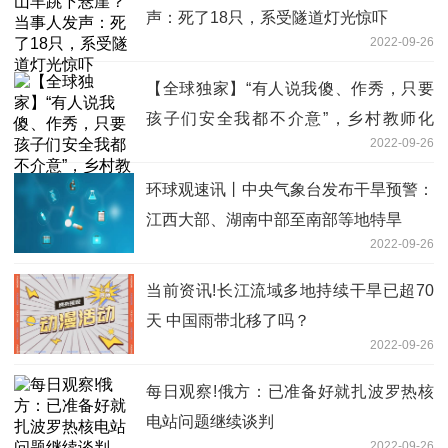
声：死了18只，系受隧道灯光惊吓
2022-09-26
【全球独家】“有人说我傻、作秀，只要
孩子们安全我都不介意”，乡村教师化
2022-09-26
身“编外交警”护学16年
环球观速讯丨中央气象台发布干旱预警：
江西大部、湖南中部至南部等地特旱
2022-09-26
当前资讯!长江流域多地持续干旱已超70
天 中国雨带北移了吗？
2022-09-26
每日观察!俄方：已准备好就扎波罗热核
电站问题继续谈判
2022-09-26