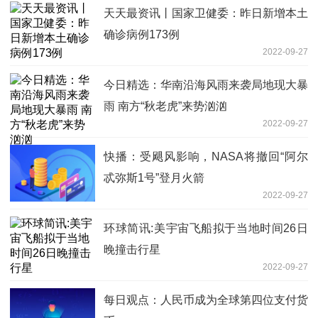
天天最资讯丨国家卫健委：昨日新增本土
确诊病例173例
2022-09-27
今日精选：华南沿海风雨来袭局地现大暴
雨 南方“秋老虎”来势汹汹
2022-09-27
快播：受飓风影响，NASA将撤回“阿尔
忒弥斯1号”登月火箭
2022-09-27
环球简讯:美宇宙飞船拟于当地时间26日
晚撞击行星
2022-09-27
每日观点：人民币成为全球第四位支付货