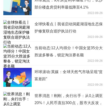
环球观点：9月房贷利率继续下行，长沙
部分楼盘房贷利率最低降至4.1%
2022-09-26
全球快看点丨我省启动洞庭湖湿地生态保
护修复联合巡护执法行动
2022-09-26
当前动态:12人均得分！中国女篮35分大
胜波多黎各，锁定淘汰赛名额
2022-09-26
环球滚动:英媒：全球天然气市场呈现“贫
富差距”
2022-09-26
世界消息！刚刚，央行出手：从0上调至
20%！人民币直拉300点，股市大反攻，