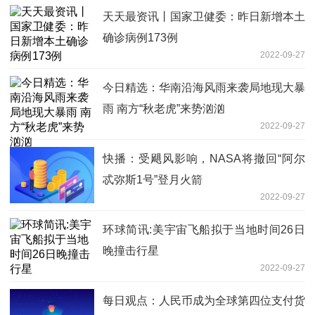
天天最资讯丨国家卫健委：昨日新增本土
确诊病例173例
2022-09-27
今日精选：华南沿海风雨来袭局地现大暴
雨 南方“秋老虎”来势汹汹
2022-09-27
快播：受飓风影响，NASA将撤回“阿尔
忒弥斯1号”登月火箭
2022-09-27
环球简讯:美宇宙飞船拟于当地时间26日
晚撞击行星
2022-09-27
每日观点：人民币成为全球第四位支付货