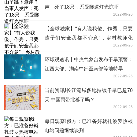
声：死了18只，系受隧道灯光惊吓
2022-09-26
【全球独家】“有人说我傻、作秀，只要
孩子们安全我都不介意”，乡村教师化
2022-09-26
身“编外交警”护学16年
环球观速讯丨中央气象台发布干旱预警：
江西大部、湖南中部至南部等地特旱
2022-09-26
当前资讯!长江流域多地持续干旱已超70
天 中国雨带北移了吗？
2022-09-26
每日观察!俄方：已准备好就扎波罗热核
电站问题继续谈判