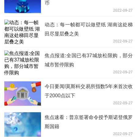
币
2022-09-27
动态：每一帧都可以做壁纸 湖南这处梯
田尽显层叠之美
2022-09-27
焦点报道:全国已有37城放松限购，部分
城市暂停限购
2022-09-27
今日要闻!莫斯科交易所指数5年来首次收
于2000点以下
2022-09-27
焦点速看：普京签署命令授予斯诺登俄罗
斯国籍
2022-09-27