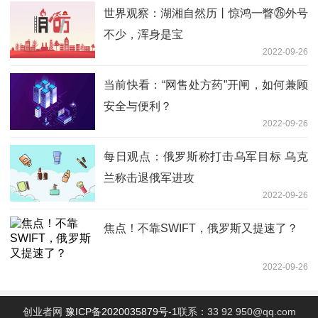
世界观察：湖湘自然历丨惊鸿一瞥㉖外号
不少，浑身是宝
2022-09-26
当前快看：“网售处方药”开闸，如何兼顾
安全与便利？
2022-09-26
每日观点：俄罗斯称打击乌军目标 乌克
兰称击退俄军进攻
2022-09-26
焦点！不靠SWIFT，俄罗斯又提速了？
2022-09-26
创业者网
豫ICP备2020035879号-1
联系：33 92 950@qq.com