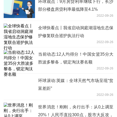
环球观点：9月房贷利率继续下行，长沙
部分楼盘房贷利率最低降至4.1%
2022-09-26
全球快看点丨我省启动洞庭湖湿地生态保
护修复联合巡护执法行动
2022-09-26
当前动态:12人均得分！中国女篮35分大
胜波多黎各，锁定淘汰赛名额
2022-09-26
环球滚动:英媒：全球天然气市场呈现“贫
富差距”
2022-09-26
世界消息！刚刚，央行出手：从0上调至
20%！人民币直拉300点，股市大反攻，