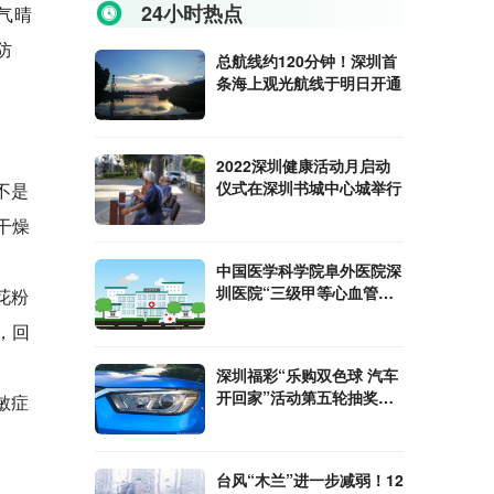
24小时热点
气晴
防
总航线约120分钟！深圳首
条海上观光航线于明日开通
2022深圳健康活动月启动
仪式在深圳书城中心城举行
不是
干燥
中国医学科学院阜外医院深
圳医院“三级甲等心血管专
花粉
科医院”揭牌
，回
深圳福彩“乐购双色球 汽车
开回家”活动第五轮抽奖在
敏症
盐田科技大厦进行
台风“木兰”进一步减弱！12