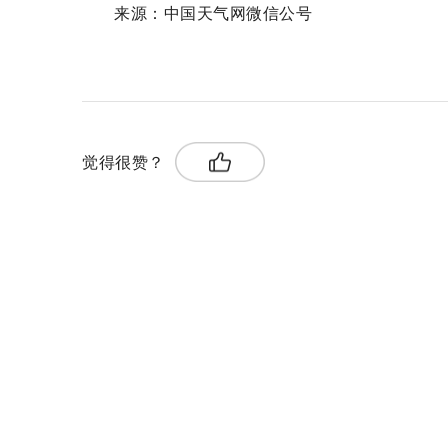
来源：中国天气网微信公号
关键词：
花粉过敏
空气干燥
五彩缤纷
觉得很赞？