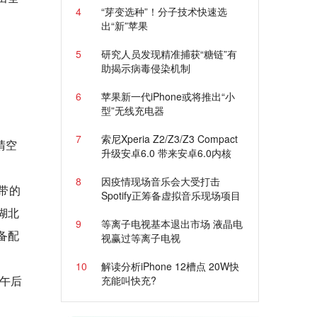
4
“芽变选种”！分子技术快速选
出“新”苹果
5
研究人员发现精准捕获“糖链”有
助揭示病毒侵染机制
6
苹果新一代iPhone或将推出“小
型”无线充电器
7
索尼Xperia Z2/Z3/Z3 Compact
晴空
升级安卓6.0 带来安卓6.0内核
8
因疫情现场音乐会大受打击
带的
Spotify正筹备虚拟音乐现场项目
湖北
9
等离子电视基本退出市场 液晶电
备配
视赢过等离子电视
10
解读分析iPhone 12槽点 20W快
午后
充能叫快充?