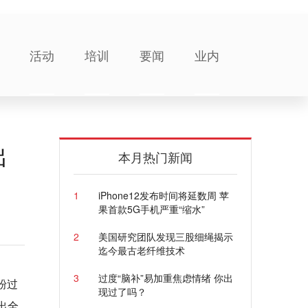
活动
培训
要闻
业内
出
本月热门新闻
1
iPhone12发布时间将延数周 苹
果首款5G手机严重“缩水”
2
美国研究团队发现三股细绳揭示
迄今最古老纤维技术
3
过度“脑补”易加重焦虑情绪 你出
粉过
现过了吗？
出全