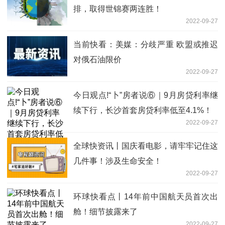
排，取得世锦赛两连胜！
2022-09-27
当前快看：美媒：分歧严重 欧盟或推迟
对俄石油限价
2022-09-27
今日观点!“卜”房者说⑥｜9月房贷利率继
续下行，长沙首套房贷利率低至4.1%！
2022-09-27
全球快资讯丨国庆看电影，请牢牢记住这
几件事！涉及生命安全！
2022-09-27
环球快看点丨14年前中国航天员首次出
舱！细节披露来了
2022-09-27