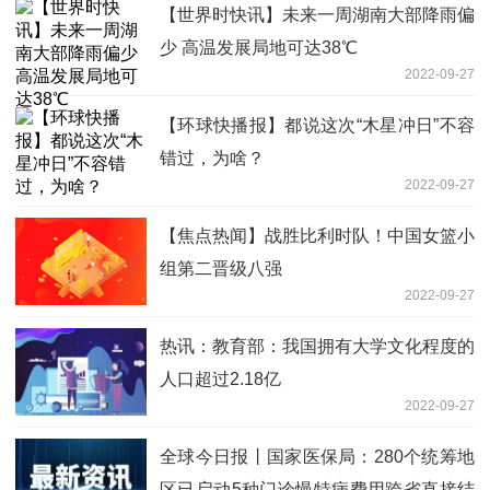
【世界时快讯】未来一周湖南大部降雨偏
少 高温发展局地可达38℃
2022-09-27
【环球快播报】都说这次“木星冲日”不容
错过，为啥？
2022-09-27
【焦点热闻】战胜比利时队！中国女篮小
组第二晋级八强
2022-09-27
热讯：教育部：我国拥有大学文化程度的
人口超过2.18亿
2022-09-27
全球今日报丨国家医保局：280个统筹地
区已启动5种门诊慢特病费用跨省直接结