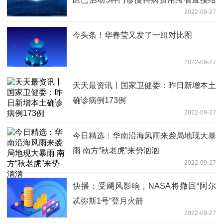
2022-09-27
算
今头条！华春莹又发了一组对比图
2022-09-27
天天最资讯丨国家卫健委：昨日新增本土
确诊病例173例
2022-09-27
今日精选：华南沿海风雨来袭局地现大暴
雨 南方“秋老虎”来势汹汹
2022-09-27
快播：受飓风影响，NASA将撤回“阿尔
忒弥斯1号”登月火箭
2022-09-27