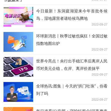
今日最新！东洞庭湖迎来今年首批冬候
鸟，湿地露营者请给候鸟腾地
2022-09-27
环球新消息丨秋季过敏也疯狂！全国过敏
指数地图出炉
2022-09-27
世界今亮点！央行出手稳汇率后离岸人民
币对美元企稳，在岸、离岸价差抹平
2022-09-27
全球热讯:图集｜今天的“拱门吐珠”，你看
到了吗
2022-09-27