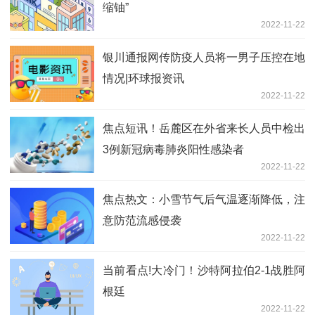
缩铀”
2022-11-22
银川通报网传防疫人员将一男子压控在地
情况|环球报资讯
2022-11-22
焦点短讯！岳麓区在外省来长人员中检出
3例新冠病毒肺炎阳性感染者
2022-11-22
焦点热文：小雪节气后气温逐渐降低，注
意防范流感侵袭
2022-11-22
当前看点!大冷门！沙特阿拉伯2-1战胜阿
根廷
2022-11-22