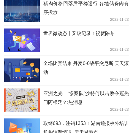
猪肉价格回落后平稳运行 各地储备肉有
序投放
2022-11-23
世界微动态丨又破纪录！祝贺陈冬！
2022-11-23
全场比赛结束 丹麦0-0战平突尼斯 天天滚
动
2022-11-23
亚洲之光！“惨案队”沙特何以击败夺冠热
门阿根廷？:热消息
2022-11-23
取缔693，注销1353！湖南通报校外培训
机构治理情况_天天聚看点