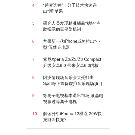
4
“芽变选种”！分子技术快速选
出“新”苹果
5
研究人员发现精准捕获“糖链”有
助揭示病毒侵染机制
6
苹果新一代iPhone或将推出“小
型”无线充电器
7
索尼Xperia Z2/Z3/Z3 Compact
升级安卓6.0 带来安卓6.0内核
8
因疫情现场音乐会大受打击
Spotify正筹备虚拟音乐现场项目
9
等离子电视基本退出市场 液晶电
视赢过等离子电视
10
解读分析iPhone 12槽点 20W快
充能叫快充?