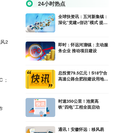
24小时热点
全球快资讯：五河新集镇：
深化“党建+信访”模式 提升
基层治理水平
风2
即时：怀远河溜镇：主动服
务企业 推动项目建设
总投资79.5亿元！S18宁合
高速公路合肥段建设用地预
℃；
审获批复
时速350公里！池黄高
铁“四电”工程全面启动
作
通讯！安徽怀远：移风易