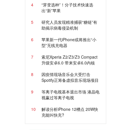
4
“芽变选种”！分子技术快速选
出“新”苹果
5
研究人员发现精准捕获“糖链”有
助揭示病毒侵染机制
6
苹果新一代iPhone或将推出“小
型”无线充电器
7
索尼Xperia Z2/Z3/Z3 Compact
升级安卓6.0 带来安卓6.0内核
8
因疫情现场音乐会大受打击
Spotify正筹备虚拟音乐现场项目
9
等离子电视基本退出市场 液晶电
视赢过等离子电视
10
解读分析iPhone 12槽点 20W快
充能叫快充?