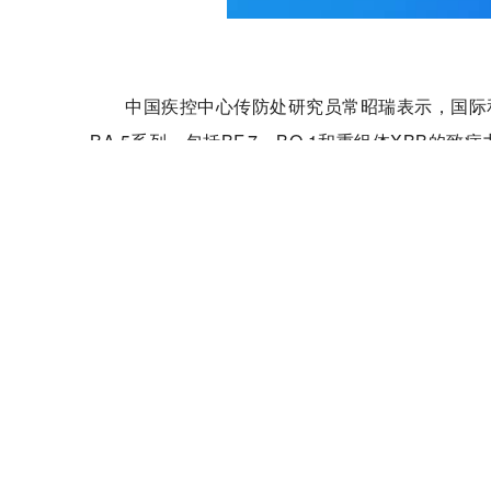
中国疾控中心传防处研究员常昭瑞表示，国际和
BA.5系列，包括BF.7、BQ.1和重组体XBB
重症和死亡比例低
常昭瑞表示，奥密克戎变异株引起重症和死亡
的特点，也可能与人群接种疫苗免疫水平提高、及
潜伏期短，传播速度加快
北京佑安医院感染综合科主任医师、小汤山方舱
感染后1天就可排毒，致使感染人群迅速增加。很
觉得就是劳累或感冒，没有引起重视，继续参加社
与原始毒株相比，BF.7变异株更多表现为发
症状，还有极少数会出现味觉嗅觉减退等。