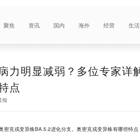
聚焦
资讯
国内
海外
经营
生活
病力明显减弱？多位专家详
特点
晨报
密克戎变异株BA.5.2进化分支。奥密克戎变异株有哪些特点
。