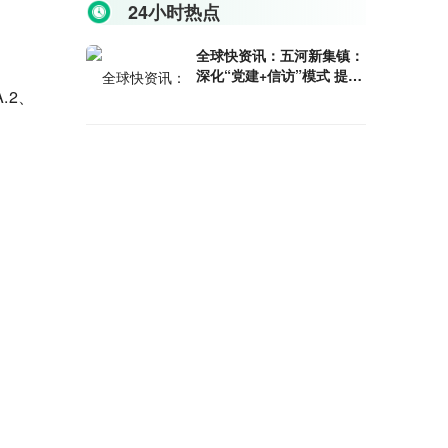
24小时热点
全球快资讯：五河新集镇：
深化“党建+信访”模式 提升
.2、
基层治理水平
即时：怀远河溜镇：主动服
务企业 推动项目建设
异株
总投资79.5亿元！S18宁合
高速公路合肥段建设用地预
审获批复
染，
患者
时速350公里！池黄高
铁“四电”工程全面启动
化道
通讯！安徽怀远：移风易