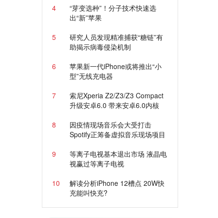
4
“芽变选种”！分子技术快速选
出“新”苹果
5
研究人员发现精准捕获“糖链”有
助揭示病毒侵染机制
6
苹果新一代iPhone或将推出“小
型”无线充电器
7
索尼Xperia Z2/Z3/Z3 Compact
升级安卓6.0 带来安卓6.0内核
8
因疫情现场音乐会大受打击
Spotify正筹备虚拟音乐现场项目
9
等离子电视基本退出市场 液晶电
视赢过等离子电视
10
解读分析iPhone 12槽点 20W快
充能叫快充?