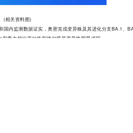
(相关资料图)
国内监测数据证实，奥密克戎变异株及其进化分支BA.1、BA
的致病力和毒力相比原始株和德尔塔等变异株明显减弱。
的比例明显低于之前原始株和关切变异株，这既是奥密克戎变
时干预治疗等因素有关。
医院医疗专家李侗曾表示，BF.7变异株主要引发上呼吸道感
多人感染后症状较轻，这反而给疫情防控带来“更大压力”。一些
会活动，当检测出阳性时，已经引发了传播。
烧、咳嗽、咽痛、鼻塞、流涕等，少数人可能有呕吐、腹泻等消