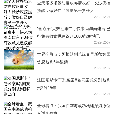
全天候多场景防疫攻略请收好！长沙疾控
提醒：做好自己健康第一责任人
2022-12-07
“金点子”火热征集中，快来为湖南建言 已
征集有效意见建议超1800条:时快讯
2022-12-07
世界今热点：阿根廷副总统克里斯蒂娜因
贪腐被判6年监禁
2022-12-07
法国尼斯卡车恐袭案8名同案犯分别被判
刑2到15年
2022-12-07
全球看点：我国在南海成功构建深海原位
光谱实验室