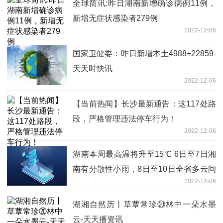
全球简讯:昨日湖南新增确诊病例11例，
新增无症状感染者279例
2022-12-06
国家卫健委：昨日新增本土4988+22859-
天天时快讯
2022-12-06
【当前热闻】长沙最新通告：这117处路
段，严格管理违法停车行为！
2022-12-06
湖南本周最高温将升至15℃ 6日至7日湘
南有分散性小雨，8日至10日全省多云间
2022-12-06
晴天:热消息
湖湘自然历丨草蕈常珍⑳林中一朵水墨
云-天天播资讯