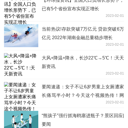
【环球报资讯】全国人口负增长形势下，
已有5个省份宣布实现正增长
2023-02-01
当前热议!存款突破7万亿元 贷款突破6万
亿元 2022年湖南金融总量稳步增长
2023-02-01
大风+降温+降水，长沙22℃→5℃！:天天
新资讯
2023-02-01
要闻速递：女子不让6岁男童上女厕遭家
长痛骂半小时？今天这个视频热传！网
2023-02-01
友：6岁可以去男厕所了，妈妈在外面等
就是了
“熊孩子”强行抓海鸥塞进瓶子？景区回应|
要闻