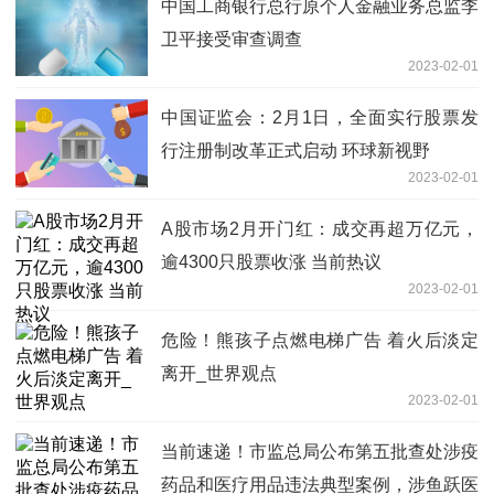
中国工商银行总行原个人金融业务总监李
卫平接受审查调查
2023-02-01
中国证监会：2月1日，全面实行股票发
行注册制改革正式启动 环球新视野
2023-02-01
A股市场2月开门红：成交再超万亿元，
逾4300只股票收涨 当前热议
2023-02-01
危险！熊孩子点燃电梯广告 着火后淡定
离开_世界观点
2023-02-01
当前速递！市监总局公布第五批查处涉疫
药品和医疗用品违法典型案例，涉鱼跃医