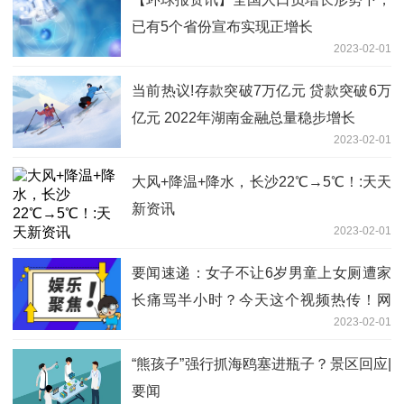
已有5个省份宣布实现正增长
2023-02-01
当前热议!存款突破7万亿元 贷款突破6万
亿元 2022年湖南金融总量稳步增长
2023-02-01
大风+降温+降水，长沙22℃→5℃！:天天
新资讯
2023-02-01
要闻速递：女子不让6岁男童上女厕遭家
长痛骂半小时？今天这个视频热传！网
2023-02-01
友：6岁可以去男厕所了，妈妈在外面等
就是了
“熊孩子”强行抓海鸥塞进瓶子？景区回应|
要闻