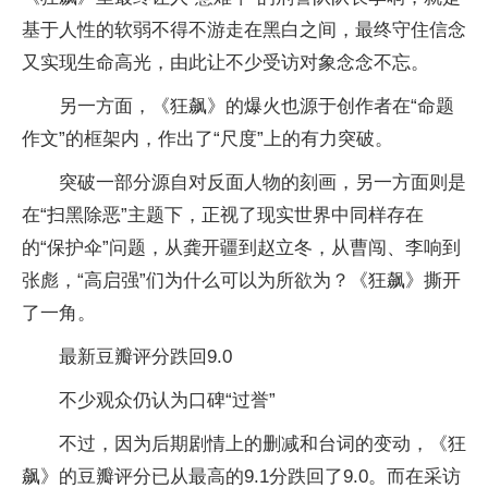
基于人性的软弱不得不游走在黑白之间，最终守住信念
又实现生命高光，由此让不少受访对象念念不忘。
另一方面，《狂飙》的爆火也源于创作者在“命题
作文”的框架内，作出了“尺度”上的有力突破。
突破一部分源自对反面人物的刻画，另一方面则是
在“扫黑除恶”主题下，正视了现实世界中同样存在
的“保护伞”问题，从龚开疆到赵立冬，从曹闯、李响到
张彪，“高启强”们为什么可以为所欲为？《狂飙》撕开
了一角。
最新豆瓣评分跌回9.0
不少观众仍认为口碑“过誉”
不过，因为后期剧情上的删减和台词的变动，《狂
飙》的豆瓣评分已从最高的9.1分跌回了9.0。而在采访