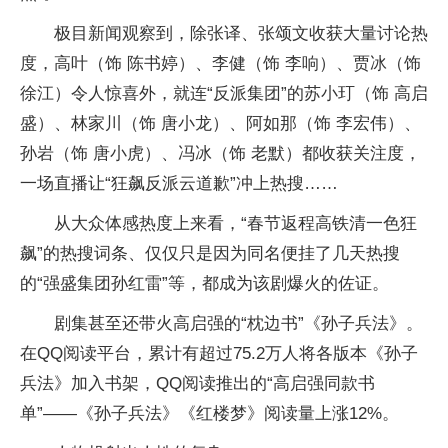
极目新闻观察到，除张译、张颂文收获大量讨论热
度，高叶（饰 陈书婷）、李健（饰 李响）、贾冰（饰
徐江）令人惊喜外，就连“反派集团”的苏小玎（饰 高启
盛）、林家川（饰 唐小龙）、阿如那（饰 李宏伟）、
孙岩（饰 唐小虎）、冯冰（饰 老默）都收获关注度，
一场直播让“狂飙反派云道歉”冲上热搜……
从大众体感热度上来看，“春节返程高铁清一色狂
飙”的热搜词条、仅仅只是因为同名便挂了几天热搜
的“强盛集团孙红雷”等，都成为该剧爆火的佐证。
剧集甚至还带火高启强的“枕边书”《孙子兵法》。
在QQ阅读平台，累计有超过75.2万人将各版本《孙子
兵法》加入书架，QQ阅读推出的“高启强同款书
单”——《孙子兵法》《红楼梦》阅读量上涨12%。