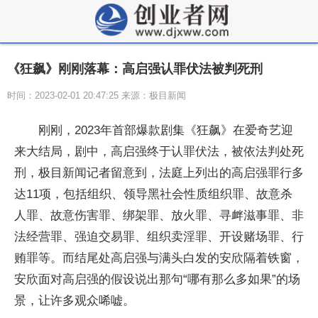
《狂飙》刚刚落幕：高启强认罪伏法被判死刑
时间：2023-02-01 20:47:25 来源：极目新闻
刚刚，2023年首部爆款剧集《狂飙》在爱奇艺迎
来大结局，剧中，高启强终于认罪伏法，被依法判处死
刑，极目新闻记者留意到，法庭上列出的高启强罪行多
达11项，包括组织、领导黑社会性质组织罪、故意杀
人罪、故意伤害罪、绑架罪、放火罪、寻衅滋事罪、非
法经营罪、强迫交易罪、组织卖淫罪、开设赌场罪、行
贿罪等。而结尾处高启强与满头白发的安欣隔着铁窗，
安欣面对高启强的假设说出那句“哪有那么多如果”的场
景，让许多观众唏嘘。