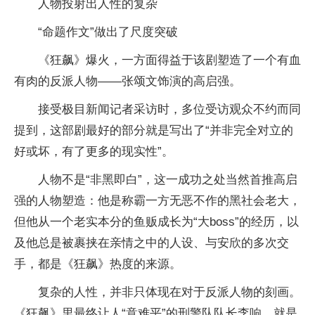
人物投射出人性的复杂
“命题作文”做出了尺度突破
《狂飙》爆火，一方面得益于该剧塑造了一个有血
有肉的反派人物——张颂文饰演的高启强。
接受极目新闻记者采访时，多位受访观众不约而同
提到，这部剧最好的部分就是写出了“并非完全对立的
好或坏，有了更多的现实性”。
人物不是“非黑即白”，这一成功之处当然首推高启
强的人物塑造：他是称霸一方无恶不作的黑社会老大，
但他从一个老实本分的鱼贩成长为“大boss”的经历，以
及他总是被裹挟在亲情之中的人设、与安欣的多次交
手，都是《狂飙》热度的来源。
复杂的人性，并非只体现在对于反派人物的刻画。
《狂飙》里最终让人“意难平”的刑警队队长李响，就是