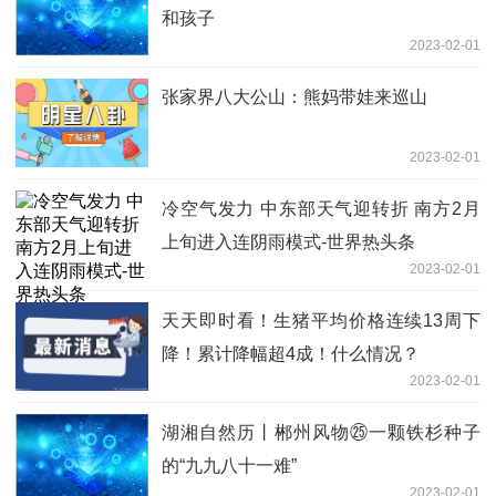
和孩子
2023-02-01
张家界八大公山：熊妈带娃来巡山
2023-02-01
冷空气发力 中东部天气迎转折 南方2月
上旬进入连阴雨模式-世界热头条
2023-02-01
天天即时看！生猪平均价格连续13周下
降！累计降幅超4成！什么情况？
2023-02-01
湖湘自然历丨郴州风物㉕一颗铁杉种子
的“九九八十一难”
2023-02-01