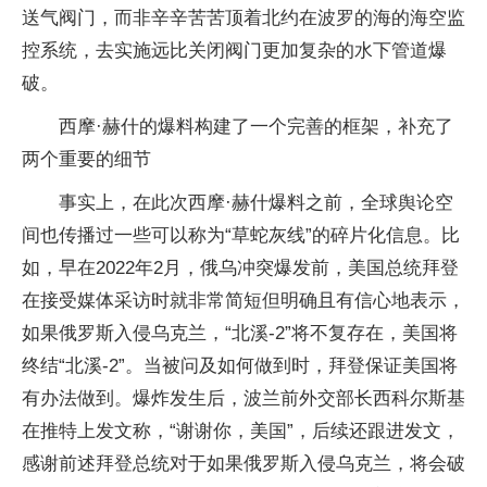
送气阀门，而非辛辛苦苦顶着北约在波罗的海的海空监
控系统，去实施远比关闭阀门更加复杂的水下管道爆
破。
西摩·赫什的爆料构建了一个完善的框架，补充了
两个重要的细节
事实上，在此次西摩·赫什爆料之前，全球舆论空
间也传播过一些可以称为“草蛇灰线”的碎片化信息。比
如，早在2022年2月，俄乌冲突爆发前，美国总统拜登
在接受媒体采访时就非常简短但明确且有信心地表示，
如果俄罗斯入侵乌克兰，“北溪-2”将不复存在，美国将
终结“北溪-2”。当被问及如何做到时，拜登保证美国将
有办法做到。爆炸发生后，波兰前外交部长西科尔斯基
在推特上发文称，“谢谢你，美国”，后续还跟进发文，
感谢前述拜登总统对于如果俄罗斯入侵乌克兰，将会破