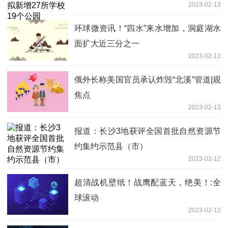
2023-02-13
环球微资讯！“四水”来水增加，洞庭湖水
面扩大近三分之一
2023-02-13
俄外长称美国官员承认炸毁“北溪”管道|观
焦点
2023-02-13
报道：长沙3地获评全国首批自然资源节
约集约示范县（市）
2023-02-12
超清战机壁纸！战鹰配蓝天，绝美！:全
球滚动
2023-02-12