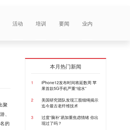
活动
培训
要闻
业内
本月热门新闻
1
iPhone12发布时间将延数周 苹
果首款5G手机严重“缩水”
2
美国研究团队发现三股细绳揭示
出聚
迄今最古老纤维技术
、游、
3
过度“脑补”易加重焦虑情绪 你出
知名的
现过了吗？