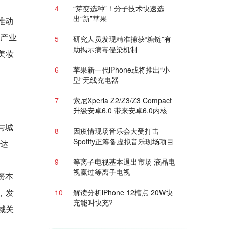
4
“芽变选种”！分子技术快速选
出“新”苹果
推动
材产业
5
研究人员发现精准捕获“糖链”有
助揭示病毒侵染机制
美妆
6
苹果新一代iPhone或将推出“小
型”无线充电器
7
索尼Xperia Z2/Z3/Z3 Compact
升级安卓6.0 带来安卓6.0内核
与城
8
因疫情现场音乐会大受打击
Spotify正筹备虚拟音乐现场项目
数达
9
等离子电视基本退出市场 液晶电
视赢过等离子电视
资本
，发
10
解读分析iPhone 12槽点 20W快
充能叫快充?
域关