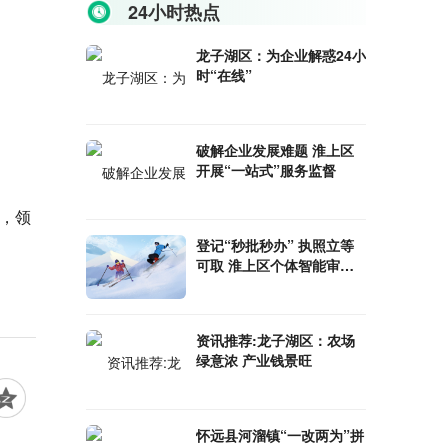
24小时热点
龙子湖区：为企业解惑24小
时“在线”
破解企业发展难题 淮上区
开展“一站式”服务监督
端，领
登记“秒批秒办” 执照立等
可取 淮上区个体智能审批
一体机“上岗”_全球新视野
资讯推荐:龙子湖区：农场
绿意浓 产业钱景旺
怀远县河溜镇“一改两为”拼