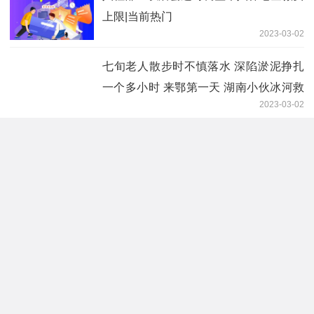
上限|当前热门
2023-03-02
七旬老人散步时不慎落水 深陷淤泥挣扎
一个多小时 来鄂第一天 湖南小伙冰河救
2023-03-02
人
快讯｜住湘全国政协委员启程赴京-天天
报资讯
2023-03-02
当前焦点!甲流来袭，快快了解如何应
对！
2023-03-02
长图丨多退少补！2022年度个税汇算开
始了！-世界今日讯