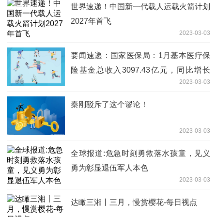
世界速递！中国新一代载人运载火箭计划
2027年首飞
2023-03-03
要闻速递：国家医保局：1月基本医疗保
险基金总收入3097.43亿元，同比增长
2023-03-03
10.6%
秦刚驳斥了这个谬论！
2023-03-03
全球报道:危急时刻勇救落水孩童，见义
勇为彰显退伍军人本色
2023-03-03
达瞰三湘丨三月，慢赏樱花-每日视点