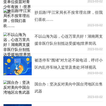
2023-03-02
息
抄后路!平江宋局长不按常理出牌，但我
们喜欢……
2023-03-02
不以山海为远，心连万里共好！湖南两支
援非医疗队分别抵达受援地|世界简讯
2023-03-02
被违停车“围堵”对方还不留电话，呼吁小
区内乱停车纳入监管及查处:环球视讯
2023-03-02
国台办：坚决反对美向中国台湾地区出售
武器
2023-03-02