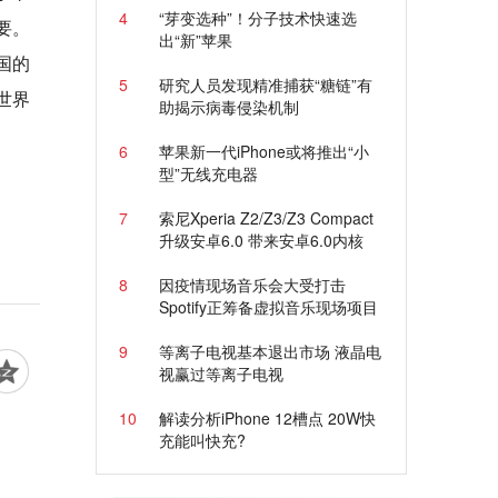
4
“芽变选种”！分子技术快速选
要。
出“新”苹果
国的
5
研究人员发现精准捕获“糖链”有
世界
助揭示病毒侵染机制
6
苹果新一代iPhone或将推出“小
型”无线充电器
7
索尼Xperia Z2/Z3/Z3 Compact
升级安卓6.0 带来安卓6.0内核
8
因疫情现场音乐会大受打击
Spotify正筹备虚拟音乐现场项目
9
等离子电视基本退出市场 液晶电
视赢过等离子电视
10
解读分析iPhone 12槽点 20W快
充能叫快充?