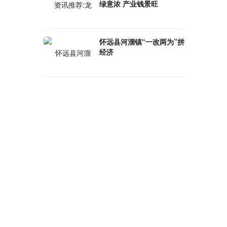
绿意浓 产业钱景旺
怀远县河溜镇“一改两为”拼
经济