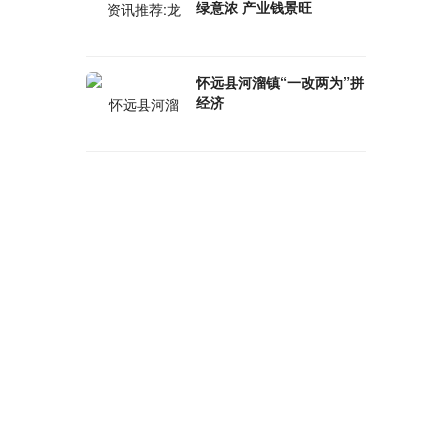
绿意浓 产业钱景旺
怀远县河溜镇“一改两为”拼
经济