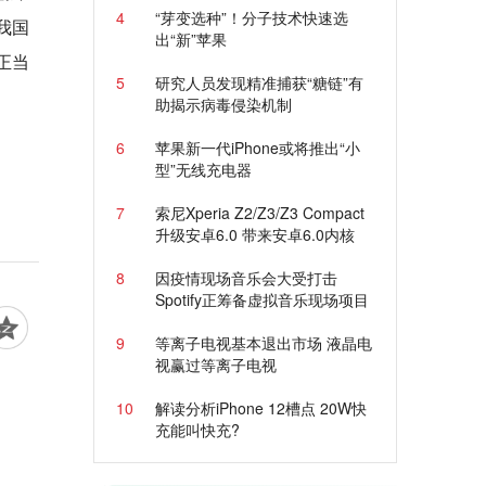
4
“芽变选种”！分子技术快速选
我国
出“新”苹果
正当
5
研究人员发现精准捕获“糖链”有
助揭示病毒侵染机制
6
苹果新一代iPhone或将推出“小
型”无线充电器
7
索尼Xperia Z2/Z3/Z3 Compact
升级安卓6.0 带来安卓6.0内核
8
因疫情现场音乐会大受打击
Spotify正筹备虚拟音乐现场项目
9
等离子电视基本退出市场 液晶电
视赢过等离子电视
10
解读分析iPhone 12槽点 20W快
充能叫快充?