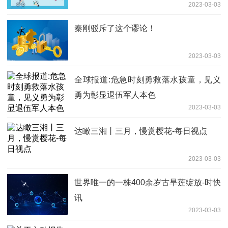
2023-03-03
10.6%
秦刚驳斥了这个谬论！
2023-03-03
全球报道:危急时刻勇救落水孩童，见义
勇为彰显退伍军人本色
2023-03-03
达瞰三湘丨三月，慢赏樱花-每日视点
2023-03-03
世界唯一的一株400余岁古旱莲绽放-时快
讯
2023-03-03