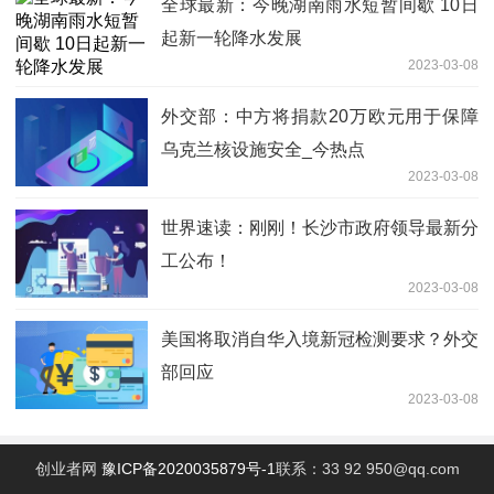
全球最新：今晚湖南雨水短暂间歇 10日
起新一轮降水发展
2023-03-08
外交部：中方将捐款20万欧元用于保障
乌克兰核设施安全_今热点
2023-03-08
世界速读：刚刚！长沙市政府领导最新分
工公布！
2023-03-08
美国将取消自华入境新冠检测要求？外交
部回应
2023-03-08
创业者网
豫ICP备2020035879号-1
联系：33 92 950@qq.com