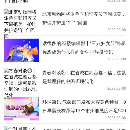
2023-03-08
北京动物园将派兽医和饲养员下周抵美，
护理并护送“丫丫”回国
2023-03-08
话很多的22楼编辑部丨“三八妇女节”特辑
你想成为什么样的女性 世界微资讯
2023-03-08
青春对谈②丨在省城在湘西都幸福，这就
是我理解的中国式现代化
2023-03-08
环球简讯:气象部门发布大雾黄色预警！9
日早晨长株潭等13个市州能见度不足500
2023-03-08
米