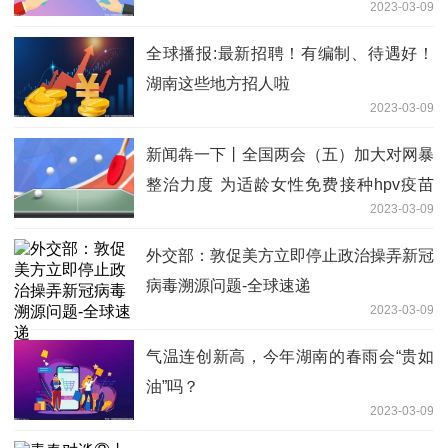
2023-03-09
全球播报:最新招聘！有编制、待遇好！
湖南这些地方招人啦
2023-03-09
新闻犇一下丨全国两会（五）加大对网暴
整治力度 为适龄女性免费接种hpv疫苗
2023-03-09
这些建议和我们有关_视焦点讯
外交部：敦促美方立即停止政治操弄新冠
病毒溯源问题-全球速递
2023-03-09
气温连创新高，今年湖南的春雨会“贵如
油”吗？
2023-03-09