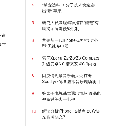
4
“芽变选种”！分子技术快速选
出“新”苹果
5
研究人员发现精准捕获“糖链”有
助揭示病毒侵染机制
一章
6
苹果新一代iPhone或将推出“小
用了
型”无线充电器
7
索尼Xperia Z2/Z3/Z3 Compact
升级安卓6.0 带来安卓6.0内核
8
因疫情现场音乐会大受打击
Spotify正筹备虚拟音乐现场项目
9
等离子电视基本退出市场 液晶电
视赢过等离子电视
10
解读分析iPhone 12槽点 20W快
充能叫快充?