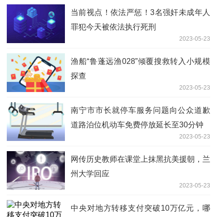
当前视点！依法严惩！3名强奸未成年人
罪犯今天被依法执行死刑
2023-05-23
渔船“鲁蓬远渔028”倾覆搜救转入小规模
探查
2023-05-23
南宁市市长就停车服务问题向公众道歉
道路泊位机动车免费停放延长至30分钟
2023-05-23
网传历史教师在课堂上抹黑抗美援朝，兰
州大学回应
2023-05-23
中央对地方转移支付突破10万亿元，哪