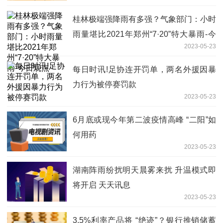
桂林极端强降雨有多强？气象部门：小时
雨量堪比2021年郑州“7·20”特大暴雨-今
2023-05-23
日观点
每日时讯!足协连开罚单，两名外援因暴
力行为被停赛罚款
2023-05-23
6月底或现今年第二波疫情高峰 “二阳”如
何用药
2023-05-23
湖南阵雨纷扰明天晨雾来扰 升温模式即
将开启 天天讯息
2023-05-23
3.5%利率产品将 “绝迹”？银行推销储蓄