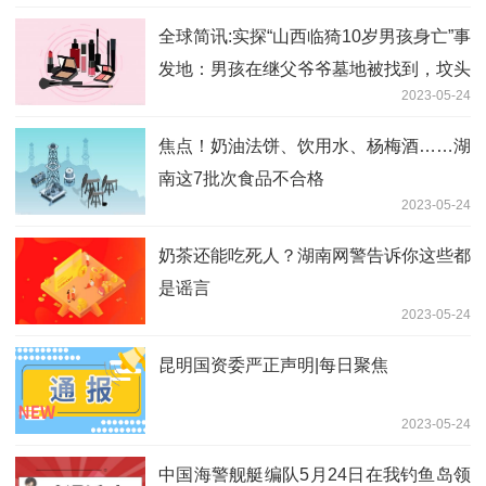
全球简讯:实探“山西临猗10岁男孩身亡”事
发地：男孩在继父爷爷墓地被找到，坟头
2023-05-24
仍有新土
焦点！奶油法饼、饮用水、杨梅酒……湖
南这7批次食品不合格
2023-05-24
奶茶还能吃死人？湖南网警告诉你这些都
是谣言
2023-05-24
昆明国资委严正声明|每日聚焦
2023-05-24
中国海警舰艇编队5月24日在我钓鱼岛领