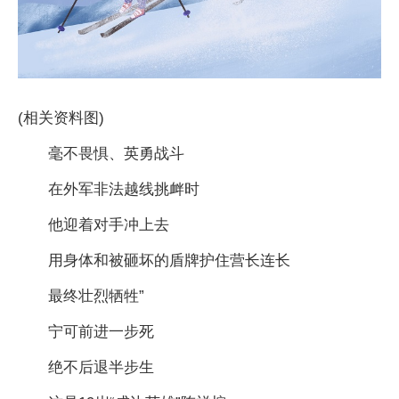
(相关资料图)
毫不畏惧、英勇战斗
在外军非法越线挑衅时
他迎着对手冲上去
用身体和被砸坏的盾牌护住营长连长
最终壮烈牺牲”
宁可前进一步死
绝不后退半步生