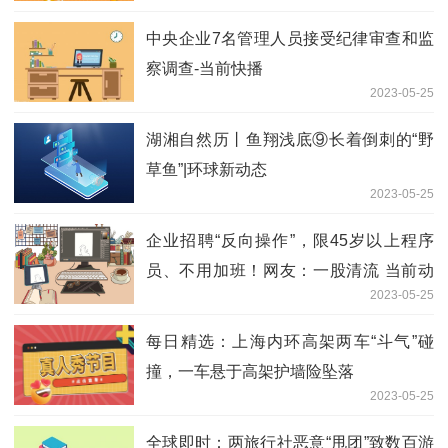
中央企业7名管理人员接受纪律审查和监
察调查-当前快播
2023-05-25
湖湘自然历丨鱼翔浅底⑨长着倒刺的“野
草鱼”|环球新动态
2023-05-25
企业招聘“反向操作”，限45岁以上程序
员、不用加班！网友：一股清流 当前动
2023-05-25
态
每日精选：上海内环高架两车“斗气”碰
撞，一车悬于高架护墙险坠落
2023-05-25
全球即时：两旅行社恶意“甩团”致数百游