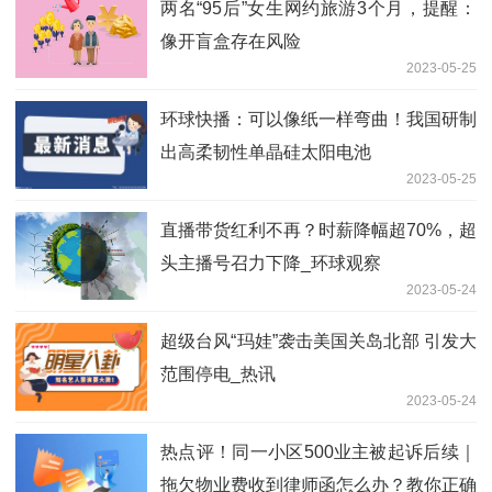
两名“95后”女生网约旅游3个月，提醒：
像开盲盒存在风险
2023-05-25
环球快播：可以像纸一样弯曲！我国研制
出高柔韧性单晶硅太阳电池
2023-05-25
直播带货红利不再？时薪降幅超70%，超
头主播号召力下降_环球观察
2023-05-24
超级台风“玛娃”袭击美国关岛北部 引发大
范围停电_热讯
2023-05-24
热点评！同一小区500业主被起诉后续｜
拖欠物业费收到律师函怎么办？教你正确