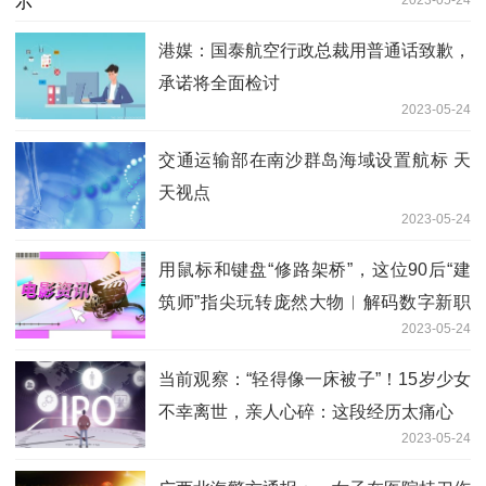
2023-05-24
港媒：国泰航空行政总裁用普通话致歉，
承诺将全面检讨
2023-05-24
交通运输部在南沙群岛海域设置航标 天
天视点
2023-05-24
用鼠标和键盘“修路架桥”，这位90后“建
筑师”指尖玩转庞然大物︱解码数字新职
2023-05-24
业 每日视讯
当前观察：“轻得像一床被子”！15岁少女
不幸离世，亲人心碎：这段经历太痛心
2023-05-24