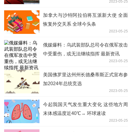
2023-05-25
义|世界速看
加拿大与沙特阿拉伯将互派新大使 全面
恢复外交关系 全球今头条
2023-05-25
俄媒爆料：乌武装部队总司令在俄军攻击
中受重伤，或无法继续指挥 最新资讯
2023-05-25
美国佛罗里达州州长德桑蒂斯正式宣布参
加2024年总统竞选
2023-05-25
今起我国天气发生重大变化 这些地方周
末体感温度近40℃→ 环球速读
2023-05-25