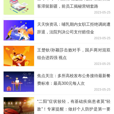
客滞留新疆，前员工揭秘营销套路
2023-05-25
天天快资讯：哺乳期内女职工拒绝调岗遭
辞退，法院判决公司支付赔偿金
2023-05-25
王楚钦/孙颖莎击败对手，国乒两对混双
组合进四强 视点
2023-05-25
焦点关注：多所高校发布公务接待最新餐
费标准：最高300元每人次
2023-05-25
“二阳”症状较轻，有基础疾病患者莫“轻
敌”！专家提醒：做好个人防护是第一要