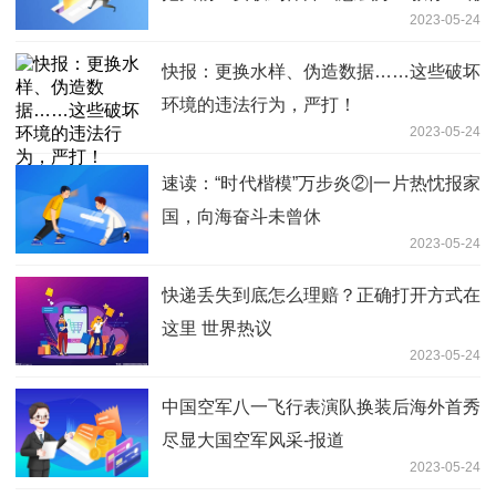
2023-05-24
应对
快报：更换水样、伪造数据……这些破坏
环境的违法行为，严打！
2023-05-24
速读：“时代楷模”万步炎②|一片热忱报家
国，向海奋斗未曾休
2023-05-24
快递丢失到底怎么理赔？正确打开方式在
这里 世界热议
2023-05-24
中国空军八一飞行表演队换装后海外首秀
尽显大国空军风采-报道
2023-05-24