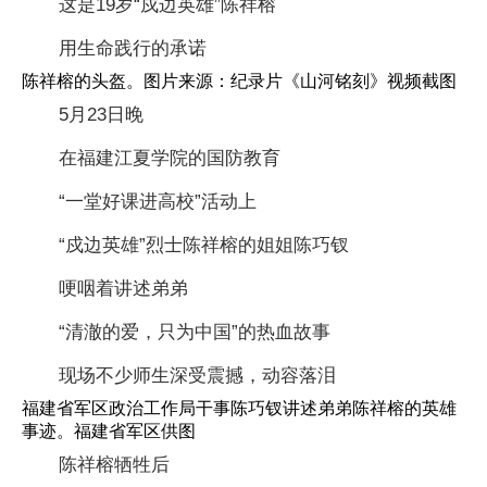
这是19岁“戍边英雄”陈祥榕
用生命践行的承诺
陈祥榕的头盔。图片来源：纪录片《山河铭刻》视频截图
5月23日晚
在福建江夏学院的国防教育
“一堂好课进高校”活动上
“戍边英雄”烈士陈祥榕的姐姐陈巧钗
哽咽着讲述弟弟
“清澈的爱，只为中国”的热血故事
现场不少师生深受震撼，动容落泪
福建省军区政治工作局干事陈巧钗讲述弟弟陈祥榕的英雄
事迹。福建省军区供图
陈祥榕牺牲后