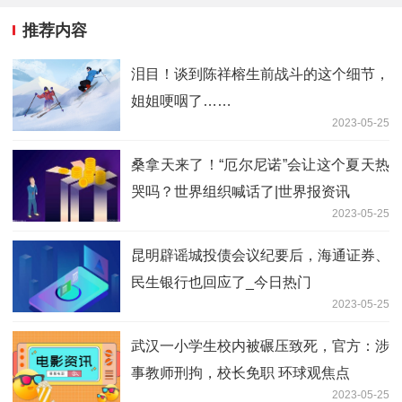
推荐内容
泪目！谈到陈祥榕生前战斗的这个细节，
姐姐哽咽了……
2023-05-25
桑拿天来了！“厄尔尼诺”会让这个夏天热
哭吗？世界组织喊话了|世界报资讯
2023-05-25
昆明辟谣城投债会议纪要后，海通证券、
民生银行也回应了_今日热门
2023-05-25
武汉一小学生校内被碾压致死，官方：涉
事教师刑拘，校长免职 环球观焦点
2023-05-25