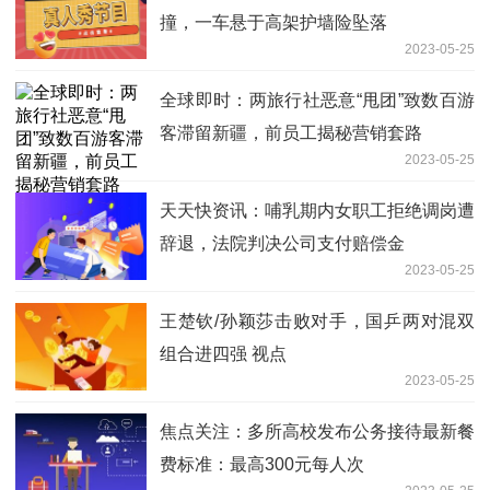
撞，一车悬于高架护墙险坠落
2023-05-25
全球即时：两旅行社恶意“甩团”致数百游
客滞留新疆，前员工揭秘营销套路
2023-05-25
天天快资讯：哺乳期内女职工拒绝调岗遭
辞退，法院判决公司支付赔偿金
2023-05-25
王楚钦/孙颖莎击败对手，国乒两对混双
组合进四强 视点
2023-05-25
焦点关注：多所高校发布公务接待最新餐
费标准：最高300元每人次