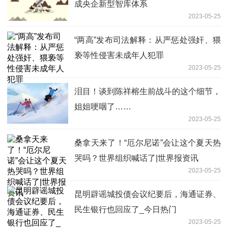
成央企新型智库体系
2023-05-25
“两高”发布司法解释：从严惩处强奸、猥
亵等性侵害未成年人犯罪
2023-05-25
泪目！谈到陈祥榕生前战斗的这个细节，
姐姐哽咽了……
2023-05-25
桑拿天来了！“厄尔尼诺”会让这个夏天热
哭吗？世界组织喊话了|世界报资讯
2023-05-25
昆明辟谣城投债会议纪要后，海通证券、
民生银行也回应了_今日热门
2023-05-25