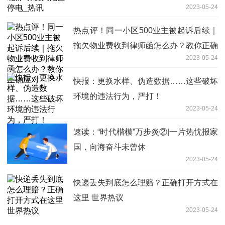
2023-05-24
热点评！同一小区500业主被起诉后续｜
拖欠物业费收到律师函怎么办？教你正确
2023-05-24
应对
快报：更换水样、伪造数据……这些破坏
环境的违法行为，严打！
2023-05-24
速读：“时代楷模”万步炎②|一片热忱报家
国，向海奋斗未曾休
2023-05-24
快递丢失到底怎么理赔？正确打开方式在
这里 世界热议
2023-05-24