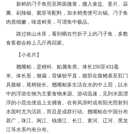
新鲜的刁子鱼煎至两面微黄，撒入食盐、姜片、蒜
瓣、剁辣椒、紫苏等配料，加水稍煮便可出锅。刁子鱼
肉质细嫩，味道鲜美，可谓鱼中极品。
路过铁山水库，看到晒在竹折子上的刁子鱼，多数
食客都会称上几斤再回家。
【小名片】
翘嘴鲌，是鲤科、鮊属鱼类。体长150至431毫
米。体长形，侧扁，背缘较平直，腹部在腹鳍基至肛门
具腹棱，尾柄较长。翘嘴鲌多生活在水的中上层，以水
中的浮游生物为主要食物来源。游动迅速，见到水面漂
浮的小昆虫便追上去捕食。在有风浪时或有阳光照射到
水面时尤为活跃，而且是成群行动。翘嘴鲌在中国分布
甚广，珠江、闽江、钱塘江、长江、黄河、辽河、黑龙
江等水系均有分布。