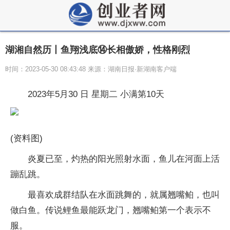
湖湘自然历丨鱼翔浅底⑭长相傲娇，性格刚烈
时间：2023-05-30 08:43:48 来源：湖南日报·新湖南客户端
2023年5月30 日 星期二 小满第10天
(资料图)
炎夏已至，灼热的阳光照射水面，鱼儿在河面上活
蹦乱跳。
最喜欢成群结队在水面跳舞的，就属翘嘴鲌，也叫
做白鱼。传说鲤鱼最能跃龙门，翘嘴鲌第一个表示不
服。