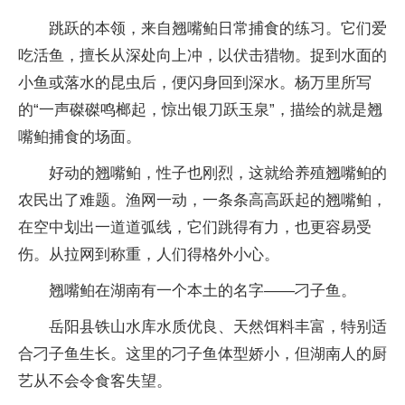
跳跃的本领，来自翘嘴鲌日常捕食的练习。它们爱
吃活鱼，擅长从深处向上冲，以伏击猎物。捉到水面的
小鱼或落水的昆虫后，便闪身回到深水。杨万里所写
的“一声磔磔鸣榔起，惊出银刀跃玉泉”，描绘的就是翘
嘴鲌捕食的场面。
好动的翘嘴鲌，性子也刚烈，这就给养殖翘嘴鲌的
农民出了难题。渔网一动，一条条高高跃起的翘嘴鲌，
在空中划出一道道弧线，它们跳得有力，也更容易受
伤。从拉网到称重，人们得格外小心。
翘嘴鲌在湖南有一个本土的名字——刁子鱼。
岳阳县铁山水库水质优良、天然饵料丰富，特别适
合刁子鱼生长。这里的刁子鱼体型娇小，但湖南人的厨
艺从不会令食客失望。