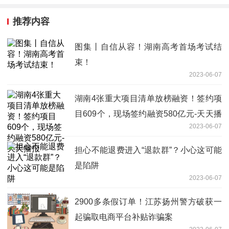
推荐内容
图集丨自信从容！湖南高考首场考试结
束！
2023-06-07
湖南4张重大项目清单放榜融资！签约项
目609个，现场签约融资580亿元-天天播
2023-06-07
报
担心不能退费进入“退款群”？小心这可能
是陷阱
2023-06-07
2900多条假订单！江苏扬州警方破获一
起骗取电商平台补贴诈骗案