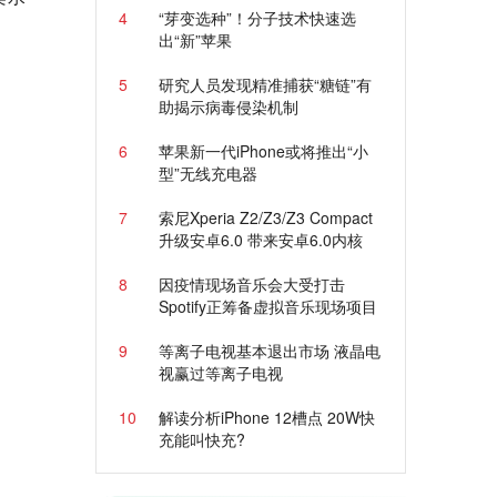
4
“芽变选种”！分子技术快速选
出“新”苹果
5
研究人员发现精准捕获“糖链”有
助揭示病毒侵染机制
6
苹果新一代iPhone或将推出“小
型”无线充电器
7
索尼Xperia Z2/Z3/Z3 Compact
升级安卓6.0 带来安卓6.0内核
8
因疫情现场音乐会大受打击
Spotify正筹备虚拟音乐现场项目
9
等离子电视基本退出市场 液晶电
视赢过等离子电视
10
解读分析iPhone 12槽点 20W快
充能叫快充?