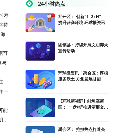
24小时热点
长寿
经开区： 创新“1+3+N”
提升营商环境 环球播资讯
将持
球海
固镇县：持续开展文明养犬
宣传活动
据可
能与
环球微资讯！禹会区：厚植
服务沃土 方觉发展甘甜
注
洋一
【环球新视野】蚌埠高新
区：“一盘棋”推进清廉文化
可能
建设
明，
禹会区： 抢抓热点打造亮