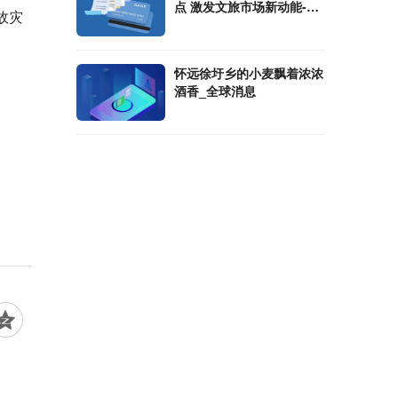
点 激发文旅市场新动能-环
故灾
球时讯
怀远徐圩乡的小麦飘着浓浓
酒香_全球消息