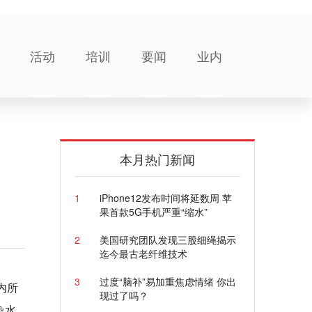
活动
培训
要闻
业内
，
本月热门新闻
1
iPhone12发布时间将延数周 苹
果首款5G手机严重“缩水”
2
美国研究团队发现三股细绳揭示
迄今最古老纤维技术
3
过度“脑补”易加重焦虑情绪 你出
内所
现过了吗？
染水